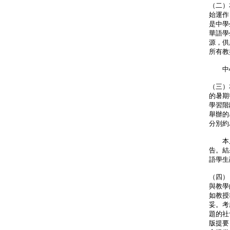
（二）
始運作
是中學
華語學
源，供
所有教
中心在
（三）
的暑期
學習階
舉辦的
分別約
本局
告。結
語學生
（四）
與教學
如教授
妥。考
題的社
版提要