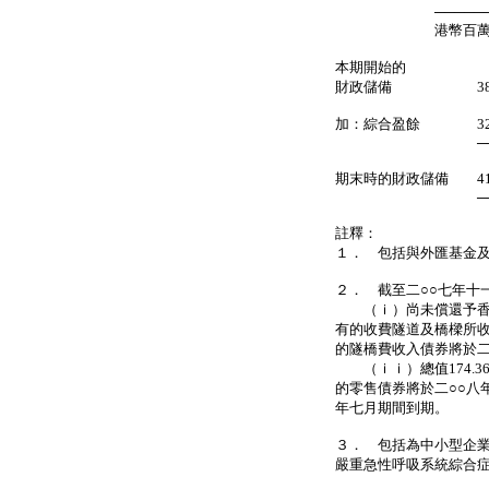
────────
港幣百萬元
本期開始的
財政儲備 387,459
加：綜合盈餘 32,44
──── 
期末時的財政儲備 419,9
──── 
註釋：
１． 包括與外匯基金
２． 截至二○○七年十一
（ｉ）尚未償還予香港五
有的收費隧道及橋樑所
的隧橋費收入債券將於
（ｉｉ）總值174.3
的零售債券將於二○○八年
年七月期間到期。
３． 包括為中小型企
嚴重急性呼吸系統綜合