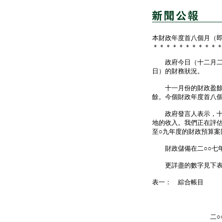
本財政年度首八個月（即
＊＊＊＊＊＊＊＊＊＊
政府今日（十二月二十
日）的財務狀況。
十一月份的財政盈餘是3
餘。今個財政年度首八個月
政府發言人表示，十一
地的收入。我們正在評估
至○九年度的財政預算案
財政儲備在二○○七年十
更詳盡的數字見下表
表一： 綜合帳目
截至二
十一
二○○七年十