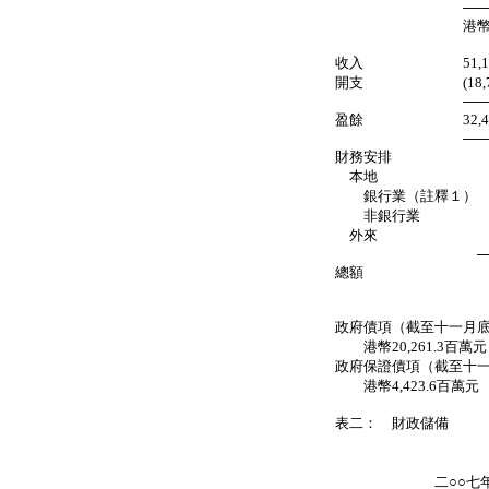
────────
港幣百萬
收入 51,190
開支 (18,746.
──────
盈餘 32,444
──────
財務安排
本地
銀行業（註釋１） (32,
非銀行業 (48
外來
────── 
總額 (32,444.
───── 
政府債項（截至十一月
港幣20,261.3百萬元
政府保證債項（截至十
港幣4,423.6百萬元
表二： 財政儲備
截至二
十一月
二○○七年十