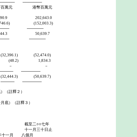
 ───────
元 港幣百萬元
.9 202,643.0
6) (152,003.3)
 ──────
.3 50,639.7
 ──────
396.1) (52,474.0)
.2) 1,834.3
 － －
───────
3) (50,639.7)
───────
底）（註釋２）
一月底）（註釋３）
○○七年
三十日止
一月 八個月