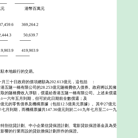
 ───────
 港幣百萬元
.6 369,264.2
4.3 50,639.7
────
03.9 419,903.9
─────
及駐本地銀行的交易。
月三十日政府的債項總額為202.613億元，這包括 ：
隧一橋有限公司的28.253億元隧橋費收入債券。政府將以其擁
收取的隧橋費收入淨額，償還給香港五隧一橋有限公司。上述未償還
二○一六年五月到期，但可於此日期前全數償還；及
6億元的零售債券及機構票據（包括12.5億美元票據）。其中27億元
七月到期，而機構票據共147.36億元則於二○○九年七月至二○一九
業特別信貸計劃、中小企業信貸保證計劃、電影貸款保證基金及為受
症影響的行業而設的貸款擔保計劃所作的保證。