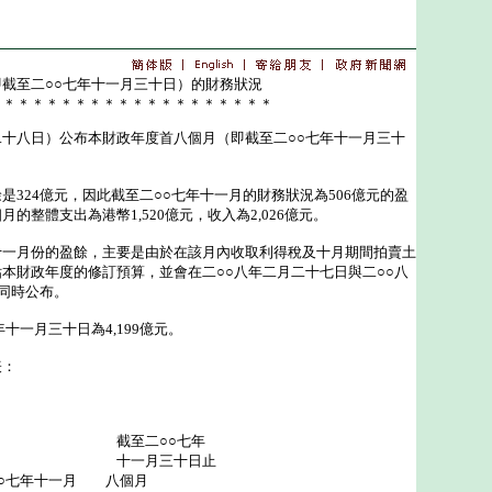
截至二○○七年十一月三十日）的財務狀況
＊＊＊＊＊＊＊＊＊＊＊＊＊＊＊＊＊＊＊＊
八日）公布本財政年度首八個月（即截至二○○七年十一月三十
24億元，因此截至二○○七年十一月的財務狀況為506億元的盈
的整體支出為港幣1,520億元，收入為2,026億元。
月份的盈餘，主要是由於在該月內收取利得稅及十月期間拍賣土
本財政年度的修訂預算，並會在二○○八年二月二十七日與二○○八
同時公布。
一月三十日為4,199億元。
：
○○七年
月三十日止
一月 八個月