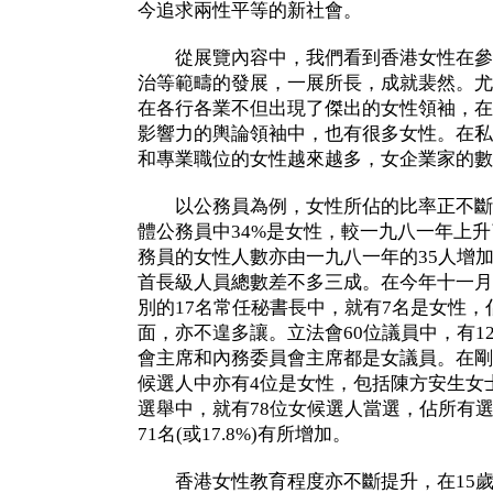
今追求兩性平等的新社會。
從展覽內容中，我們看到香港女性在參
治等範疇的發展，一展所長，成就裴然。尤
在各行各業不但出現了傑出的女性領袖，在
影響力的輿論領袖中，也有很多女性。在私
和專業職位的女性越來越多，女企業家的數
以公務員為例，女性所佔的比率正不斷
體公務員中34%是女性，較一九八一年上
務員的女性人數亦由一九八一年的35人增加
首長級人員總數差不多三成。在今年十一月
別的17名常任秘書長中，就有7名是女性，
面，亦不遑多讓。立法會60位議員中，有1
會主席和內務委員會主席都是女議員。在剛
候選人中亦有4位是女性，包括陳方安生女
選舉中，就有78位女候選人當選，佔所有選舉
71名(或17.8%)有所增加。
香港女性教育程度亦不斷提升，在15歲