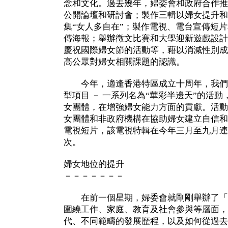
念和文化。過去幾年，婦委會和政府合作推
公開論壇和研討會；製作三輯以婦女提升和
集“女人多自在”；製作電視、電台宣傳短
傳海報；舉辦徵文比賽和大學迎新遊戲設計
慶祝國際婦女節的活動等，藉以消減性別成
高公眾對婦女相關課題的認識。
今年，適逢香港特區成立十周年，我們
型項目 － 一系列名為“華彩半邊天”的活
女團體，在增強婦女能力方面的貢獻。活動
女團體和非政府機構在協助婦女建立自信和
電視短片，該電視特輯在今年三月至九月連
次。
婦女地位的提升
－－－－－－－
在前一個星期，婦委會就剛剛舉辦了「
圍繞工作、家庭、教育及社會參與等層面，
代、不同範疇的發展歷程，以及如何從過去