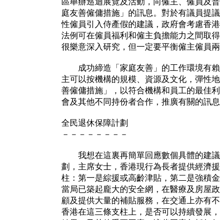
區舉辦巡迴展覽及活動，向僱主、僱員及普
庭友善僱傭措施」的訊息。對於有議員提議
性僱員引入侍產假的建議，政府會考慮香港
法例可在僱員福利和僱主負擔能力之間取得
很樂意深入研究，但一定要平衡僱主僱員兩
成功締造「家庭友善」的工作環境有賴
主可以按機構的規模、資源及文化，彈性地
善僱傭措施」，以符合機構和員工的最佳利
會及其他不同持份者合作，推廣有關的訊息
全民退休保障計劃
－－－－－－－－
我想在這裏再簡單回應數個具體的建議
劃，主席女士，香港現行為長者提供經濟援
柱：第一是綜援或高齡津貼，第二是強積金
當局已築起龐大的安全網，在醫療及房屋政
顧及提供大量的補貼服務，在交通上亦有不
香港在這三條支柱上，是否可以持續發展，