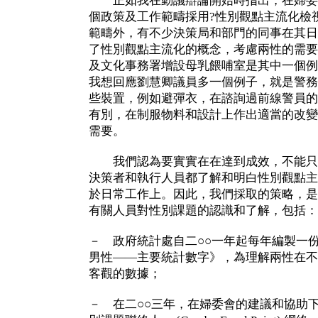
正如我在動議辯論開始時指出，在婦委會
個政策及工作範疇採用?性別觀點主流化檢
範疇外，有不少決策局和部門的同事在其日
了性別觀點主流化的概念，考慮兩性的需要
及文化事務署增設母乳餵哺室是其中一個例
我想回應劉慧卿議員多一個例子，就是警務
些裝置，例如避彈衣，在諮詢過前線警員的
有別，在制服物料和設計上作出適當的改變
需要。
我們認為要實實在在達到成效，不能只
決策者和執行人員都了解和明白性別觀點主
於日常工作上。因此，我們採取的策略，是
有關人員對性別課題的認識和了解，包括：
－ 政府統計處自二○○一年起每年編製一
男性——主要統計數字》，為理解兩性在不
客觀的數據；
－ 在二○○三年，在婦委會的建議和協助