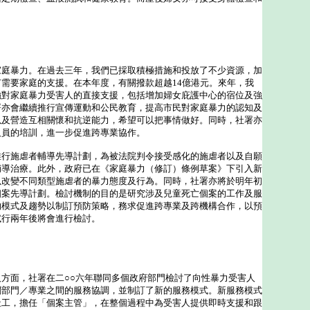
暴力。在過去三年，我們已採取積極措施和投放了不少資源，加
需要家庭的支援。在本年度，有關撥款超越14億港元。來年，我
強對家庭暴力受害人的直接支援，包括增加婦女庇護中心的宿位及強
署亦會繼續推行宣傳運動和公民教育，提高市民對家庭暴力的認知及
以及營造互相關懷和抗逆能力，希望可以把事情做好。同時，社署亦
人員的培訓，進一步促進跨專業協作。
施虐者輔導先導計劃，為被法院判令接受感化的施虐者以及自願
輔導治療。此外，政府已在《家庭暴力（修訂）條例草案》下引入新
以改變不同類型施虐者的暴力態度及行為。同時，社署亦將於明年初
個案先導計劃。檢討機制的目的是研究涉及兒童死亡個案的工作及服
的模式及趨勢以制訂預防策略，務求促進跨專業及跨機構合作，以預
試行兩年後將會進行檢討。
面，社署在二○○六年聯同多個政府部門檢討了向性暴力受害人
關部門／專業之間的服務協調，並制訂了新的服務模式。新服務模式
社工，擔任「個案主管」，在整個過程中為受害人提供即時支援和跟