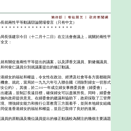
局長就兩性平等動議辯論開場發言（只有中文）
＊＊＊＊＊＊＊＊＊＊＊＊＊＊＊＊＊＊＊＊
長張建宗今日（十二月十二日）在立法會會議上，就關於兩性平
言全文：
有關促進兩性平等提出的議案，以及譚香文議員、劉健儀議員、
員和何俊仁議員分別就議案提出的修訂動議。
婦女的福祉和權益，令女性在政治、經濟及社會等各方面都能與
展機會。就此，當局於一九九六年引入聯合國《消除對婦女一切形式
女公約》。其後，於二○○一年成立婦女事務委員會（婦委會），
提出建議，並制訂長遠目標，確保婦女可以盡展所長。同時，婦委會
措施向政府提供意見。在婦委會的建議和協助下，政府採取了三管齊
環境、增強婦女能力和推行公眾教育三方面着手，並與本地婦女組織
共同促進香港婦女的福祉和權益，並且已取得了良好的進展。
員的原動議及幾位議員提出的修正動議較為關注的幾個主要議題