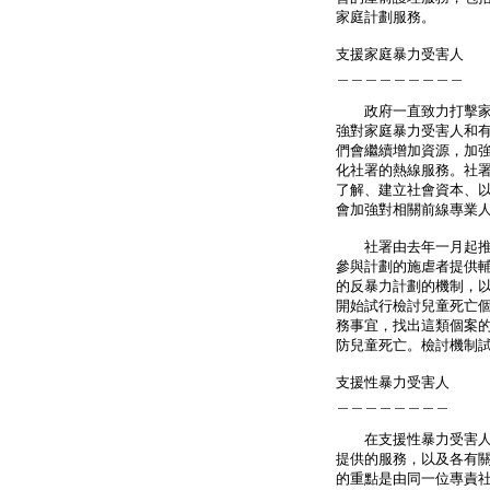
家庭計劃服務。
支援家庭暴力受害人
＿＿＿＿＿＿＿＿＿
政府一直致力打擊家庭
強對家庭暴力受害人和有
們會繼續增加資源，加
化社署的熱線服務。社
了解、建立社會資本、
會加強對相關前線專業
社署由去年一月起推行
參與計劃的施虐者提供
的反暴力計劃的機制，
開始試行檢討兒童死亡
務事宜，找出這類個案
防兒童死亡。檢討機制
支援性暴力受害人
＿＿＿＿＿＿＿＿
在支援性暴力受害人方
提供的服務，以及各有
的重點是由同一位專責