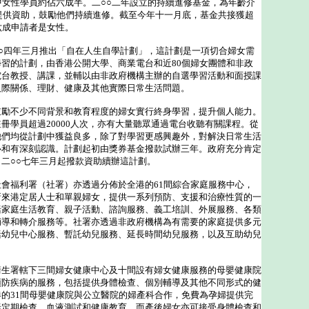
中女性學員約佔六成半。二○○二年設立的持續進修基金，為年齡介
民提供資助，鼓勵他們持續進修。截至今年十一月底，基金共接獲超
六成申請者是女性。
四年三月推出「自在人生自學計劃」，這計劃是一項切合婦女需
習的計劃，由香港公開大學、商業電台和近80個婦女團體和非政
電台教授、講課，並輔以由非政府機構主辦的自選學習活動和面授課
人際關係、理財、健康及其他實際日常生活問題。
不少不同背景和教育程度的婦女實行終身學習，提升個人能力。
冊學員超過20000人次，亦有大量聽眾通過電台收聽有關課程。從
他們均從計劃中獲益良多，除了對學習更感興趣外，對解決日常生活
心和有深刻認識。計劃起初由獎券基金撥款試辦三年。政府充分肯定
二○○七年三月起撥款資助續辦這計劃。
福利署（社署）亦透過分佈於全港的61間綜合家庭服務中心，
新來港定居人士和單親婦女，提供一系列預防、支援和治療性質的一
括家庭生活教育、親子活動、諮詢服務、義工培訓、外展服務、各類
輔導和轉介服務等。社署亦透過非政府機構為有需要的家庭提供多元
括幼兒中心服務、暫託幼兒服務、延長時間幼兒服務，以及互助幼兒
署轄下三間婦女健康中心及十間設有婦女健康服務的母嬰健康院
預防疾病的服務，包括提供身體檢查、個別輔導及其他不同形式的健
的31間母嬰健康院與公立醫院的婦產科合作，免費為孕婦提供完
括定期檢查、血液測試和健康教育。而產後婦女亦可接受身體檢查和