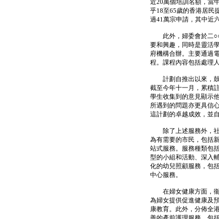
近20萬個培訓名額，當
乎18至65歲的香港居
過41萬宗申請，其中近
此外，婦委會於二○○
要和興趣，同時是靈活學
府機構合辦。主要通過
程。課程內容包括處理
計劃自推出以來，鼓勵
截至今年十一月，累積註
學生收集到的意見顯示
所遇到的問題亦更具信
這計劃的卓越成效，並自
除了上述服務外，社會
為有需要的市民，包括
站式服務。服務種類包
型的小組和活動、深入
化的幼兒照顧服務，包
中心服務。
在婦女健康方面，衞生
為婦女提供促進健康及
康教育。此外，分佈全港
善的產前護理服務，包