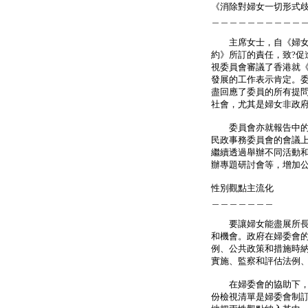
《消除對婦女一切形式
＿＿＿＿＿＿＿＿＿＿
主席女士，自《婦女公
約》所訂的責任，致?促
視委員會審議了香港就
發展的工作表示肯定。
盡回應了委員的所有提
社會，尤其是婦女非政
委員會亦就報告中的若
民政事務委員會的會議
繼續透過舉辦不同活動
辦專題研討會等，增加
性別觀點主流化
＿＿＿＿＿＿＿
要讓婦女能盡展所長，
和機會。政府在婦委會的
例、公共政策和措施時
實施、監察和評估法例
在婦委會的協助下，政
份檢視清單是婦委會制