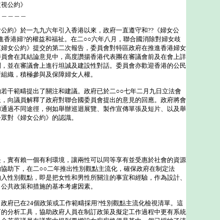
歧視公約》
＿＿＿＿＿
約》於一九九六年引入香港以來，政府一直遵守和??《婦女公
進香港婦?的權益和福祉。在二○○六年八月，聯合國消除對婦女歧
《婦女公約》提交的第二次報告，委員會對特區政府在推進香港婦女
委員會在其結論意見中，高度讚揚香港代表團在審議會前及在會上詳
問，並在審議會上進行坦誠及建設性對話。委員會亦歡迎香港的公民
府組織，積極參與及保障婦女人權。
干範疇提出了關注和建議。政府已於二○○七年二月九日立法會
上，向議員解釋了政府對聯合國委員會提出的意見的回應。政府將會
和通過不同途徑，例如舉辦巡迴展覽、製作宣傳單張及短片、以及舉
公眾對《婦女公約》的認識。
實有賴一個有利環境，讓兩性可以同等享有並受惠於社會的資源
協助下，在二○○二年推出性別觀點主流化，確保政府在制定法
納入性別觀點，即是把女性和男性所關注的事宜和經驗，作為設計、
、公共政策和措施的基本考慮因素。
府已在24個政策或工作範疇採用?性別觀點主流化檢視清單。這
訂的分析工具，協助政府人員在制訂政策及擬定工作過程中更有系統