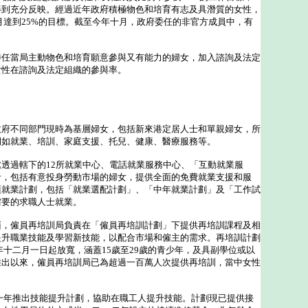
得到充分反映。經過近年政府積極物色和培育有志及具潛質的女性，
月達到25%的目標。截至今年十月，政府委任的非官方成員中，有
當局主動物色和培育願意參與又有能力的婦女，加入諮詢及法定
女性在諮詢及法定組織的參與率。
不同部門現時為基層婦女，包括新來港定居人士和單親婦女，所
例如就業、培訓、家庭支援、托兒、健康、醫療服務等。
過轄下的12所就業中心、電話就業服務中心、「互動就業服
者，包括有意投身勞動市場的婦女，提供全面的免費就業支援和服
項就業計劃，包括「就業選配計劃」、「中年就業計劃」及「工作試
需要的求職人士就業。
僱員再培訓局負責在「僱員再培訓計劃」下提供再培訓課程及相
提升職業技能及學習新技能，以配合市場和僱主的需求。再培訓計劃
年十二月一日起放寬，涵蓋15歲至29歲的青少年，及具副學位或以
推出以來，僱員再培訓局已為超過一百萬人次提供再培訓，當中女性
年推出技能提升計劃，協助在職工人提升技能。計劃現已提供接