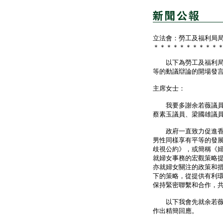
立法會：勞工及福利局
＊＊＊＊＊＊＊＊＊＊
以下為勞工及福利局局
等的動議辯論的開場發
主席女士：
我要多謝余若薇議員就
蔡素玉議員、梁國雄議
政府一直致力促進香港
男性同樣享有平等的發
歧視公約》，或簡稱《婦
就婦女事務的宏觀策略
亦就婦女關注的政策和
下的策略，從提供有利
保持緊密聯繫和合作，
以下我會先就余若薇議
作出精簡回應。