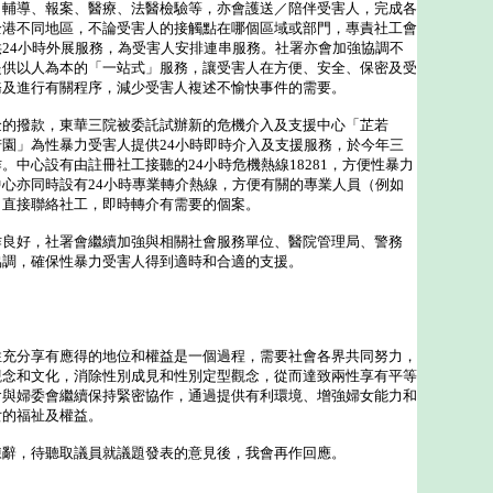
、輔導、報案、醫療、法醫檢驗等，亦會護送／陪伴受害人，完成各
全港不同地區，不論受害人的接觸點在哪個區域或部門，專責社工會
24小時外展服務，為受害人安排連串服務。社署亦會加強協調不
提供以人為本的「一站式」服務，讓受害人在方便、安全、保密及受
務及進行有關程序，減少受害人複述不愉快事件的需要。
撥款，東華三院被委託試辦新的危機介入及支援中心「芷若
園」為性暴力受害人提供24小時即時介入及支援服務，於今年三
。中心設有由註冊社工接聽的24小時危機熱線18281，方便性暴力
心亦同時設有24小時專業轉介熱線，方便有關的專業人員（例如
）直接聯絡社工，即時轉介有需要的個案。
好，社署會繼續加強與相關社會服務單位、醫院管理局、警務
協調，確保性暴力受害人得到適時和合適的支援。
分享有應得的地位和權益是一個過程，需要社會各界共同努力，
觀念和文化，消除性別成見和性別定型觀念，從而達致兩性享有平等
會與婦委會繼續保持緊密協作，通過提供有利環境、增強婦女能力和
女的福祉及權益。
，待聽取議員就議題發表的意見後，我會再作回應。