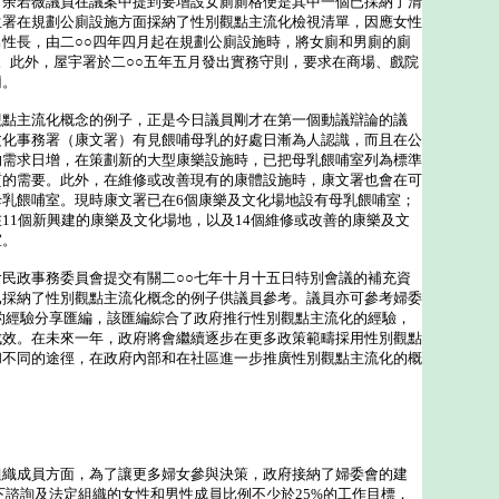
。余若薇議員在議案中提到要增設女廁廁格便是其中一個已採納了清
生署在規劃公廁設施方面採納了性別觀點主流化檢視清單，因應女性
性長，由二○○四年四月起在規劃公廁設施時，將女廁和男廁的廁
2:1。此外，屋宇署於二○○五年五月發出實務守則，要求在商場、戲院
廁。
主流化概念的例子，正是今日議員剛才在第一個動議辯論的議
文化事務署（康文署）有見餵哺母乳的好處日漸為人認識，而且在公
的需求日增，在策劃新的大型康樂設施時，已把母乳餵哺室列為標準
質的需要。此外，在維修或改善現有的康體設施時，康文署也會在可
母乳餵哺室。現時康文署已在6個康樂及文化場地設有母乳餵哺室；
11個新興建的康樂及文化場地，以及14個維修或改善的康樂及文
室。
政事務委員會提交有關二○○七年十月十五日特別會議的補充資
已採納了性別觀點主流化概念的例子供議員參考。議員亦可參考婦委
的經驗分享匯編，該匯編綜合了政府推行性別觀點主流化的經驗，
成效。在未來一年，政府將會繼續逐步在更多政策範疇採用性別觀點
和不同的途徑，在政府內部和在社區進一步推廣性別觀點主流化的概
成員方面，為了讓更多婦女參與決策，政府接納了婦委會的建
下諮詢及法定組織的女性和男性成員比例不少於25%的工作目標，