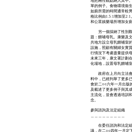
地把兩性觀點納入其中
單的例子。食物環境衞
如廁所需的時間通常較男
格比例由1.5:1增加至
和公眾娛樂場所增加女
另一個採納了性別觀點
題：餵哺母乳。康樂及
共地方設立母乳餵哺室
設施，照顧有關婦女實
行情況下考慮盡量提供
未來三年，康文署計劃在
化場地，設置母乳餵哺
政府在上月向立法會民
料中，已經列舉了更多
會於二○○六年一月出版
及載述了更多例子與其
主流化，並會透過培訓
念。
參與諮詢及法定組織
＿＿＿＿＿＿＿＿＿
在委任諮詢和法定組織
議，在二○○四年一月定