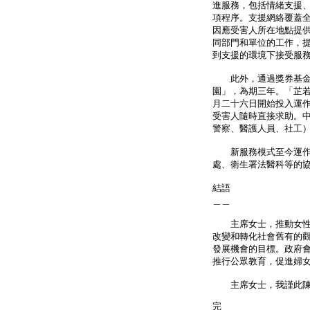
進服務，包括情緒支援
項程序。支援網絡覆蓋
因應受害人所在地點提供
同部門和單位的工作，
到支援的環境下接受服
此外，通過獎券基金的
園」，為期三年。「芷若
月二十六日開始投入運作
受害人隨時直接求助。中
警察、醫護人員、社工
新服務模式至今運作良
處、衛生署法醫科等的
結語
＿＿
主席女士，推動女性充
改變和轉化社會舊有的
發展機會的目標。政府
推行公眾教育，促進婦
主席女士，我謹此陳辭
完