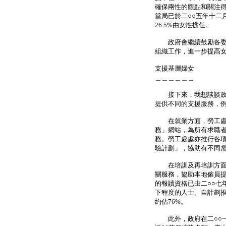
確保兩性的觀點和關注
當局已於二○○五年十二
26.5%由女性擔任。
政府會繼續鼓勵各委任
組織工作，進一步提高
支援基層婦女
＿＿＿＿＿＿
接下來，我想談談政府
提供不同的支援服務，
在就業方面，勞工處透
務」網站，為所有求職
務。勞工處處亦推行各
驗計劃」，協助有不同
在培訓及再培訓方面，
關服務，協助本地僱員
的報讀資格已由二○○七
下程度的人士。自計劃
約佔76%。
此外，政府在二○○一