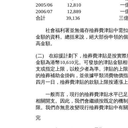
2005/06 12,810 一億
2006/07 12,889 一億
合計 39,136 三億九
社會福利署並無備存殮葬費津貼中需扣
金額的資料。總括來說，絕大部份申領的個
高金額。
(二) 在綜援計劃下，殮葬費津貼是按實
金額為港幣10,610元。可發放的津貼金
支或指定上限，以較少者為準。津貼的上限
的殮葬補助金掛鉤，並依據甲類消費物價指
四月一日，殮葬費津貼的款額上限按通漲上調1.
一般而言，現行的殮葬費津貼水平已足
相關開支。因此，我們會繼續按既定的機制
限。我們亦無意改變現行殮葬費津貼中有關
完