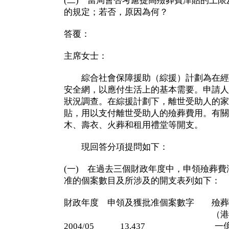
(二) 當局會否考慮提高殮葬費津貼的上
的規定；若否，原因為何？
答覆：
主席女士：
綜合社會保障援助（綜援）計劃為在經
安全網，以應付生活上的基本需要。申請人
狀況調查。在綜援計劃下，離世受助人的家
貼，用以支付離世受助人的殮葬費用。有關
木、壽衣、火葬和租用禮堂等開支。
現回答分項提問如下：
(一) 在過去三個財政年度中，申領殮葬
准的個案數目及所涉及的開支表列如下：
財政年度 申領及獲批准個案數字 殮葬
（港元
2004/05 13,437 一億