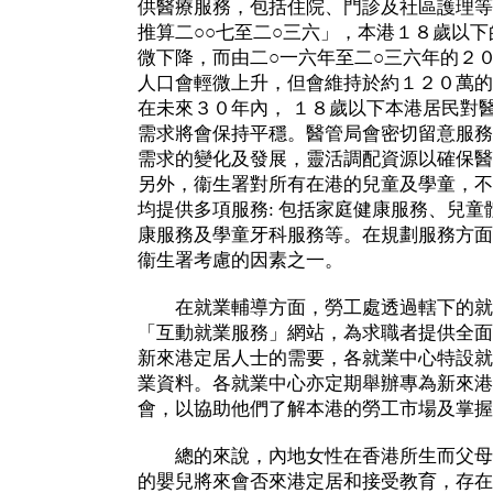
供醫療服務，包括住院、門診及社區護理等
推算二○○七至二○三六」，本港１８歲以
微下降，而由二○一六年至二○三六年的２
人口會輕微上升，但會維持於約１２０萬的
在未來３０年內， １８歲以下本港居民對
需求將會保持平穩。醫管局會密切留意服務
需求的變化及發展，靈活調配資源以確保醫
另外，衞生署對所有在港的兒童及學童，不
均提供多項服務: 包括家庭健康服務、兒
康服務及學童牙科服務等。在規劃服務方面
衞生署考慮的因素之一。
在就業輔導方面，勞工處透過轄下的就
「互動就業服務」網站，為求職者提供全面
新來港定居人士的需要，各就業中心特設就
業資料。各就業中心亦定期舉辦專為新來港
會，以協助他們了解本港的勞工市場及掌握
總的來說，內地女性在香港所生而父母
的嬰兒將來會否來港定居和接受教育，存在