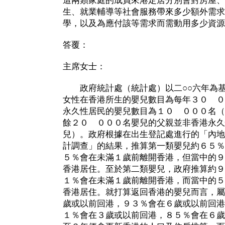
這兩類家庭的成員來港定居分別會對房屋、
生、就業輔導等社會服務帶來多少額外需求
學，以及為應付該等需求而需動用多少資源
答覆：
主席女士：
政府統計處（統計處）以二○○六年為基
女性在香港所生的嬰兒數目為每年３０ ０
永久性居民的嬰兒數目為１０ ０００名（
餘２０ ０００名嬰兒的父親並非香港永久
兒）。政府根據在出生登記處進行的「內地
計調查」的結果，推算第一類嬰兒約６５％
５％會在未滿１歲前離開香港，但當中的９
香港居住。至於第二類嬰兒，政府推算約９
１％會在未滿１歲前離開香港，而當中的５
香港居住。就打算返回香港的嬰兒而言，屬
歲或以前回港，９３％會在６歲或以前回港
１％會在３歲或以前回港，８５％會在６歲