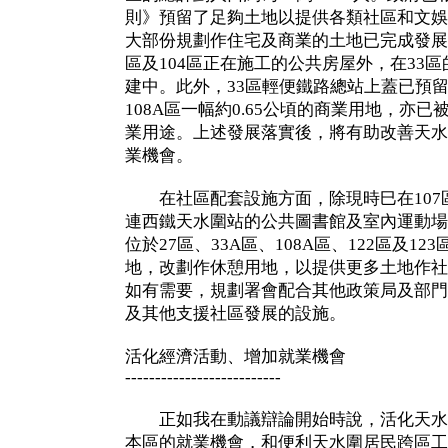
則》預留了足夠土地以提供各類社區和文娛
大部份規劃作住宅及商業的土地已完成發展
區及104區正在施工的公共房屋外，在33
建中。此外，33區輕便鐵路總站上蓋已預
108A區一幅約0.65公頃的商業用地，亦
業用途。上述發展落實後，將有助改善天水
業機會。
在社區配套設施方面，除現時巳在107
連西鐵天水圍站的公共圖書館及室內運動場
位於27區、33A區、108A區、122區及1
地，改劃作休憩用地，以提供更多土地作社
如有需要，規劃署會配合其他政策局及部門
及其他支援社區發展的設施。
活化經濟活動、增加就業機會
--------------------------
正如我在動議辯論開始時說，活化天水
本區的就業機會，和便利天水圍居民跨區工