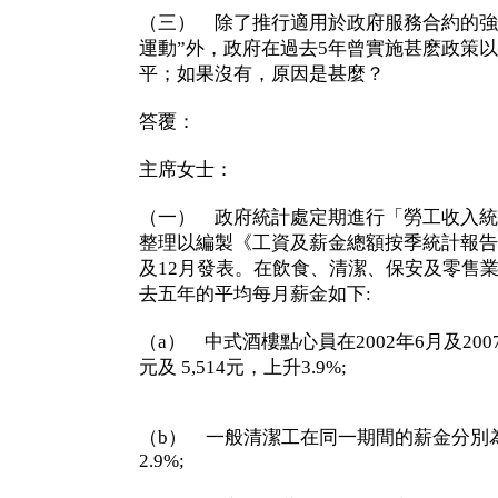
（三） 除了推行適用於政府服務合約的強
運動”外，政府在過去5年曾實施甚麽政策
平；如果沒有，原因是甚麼？
答覆：
主席女士：
（一） 政府統計處定期進行「勞工收入統
整理以編製《工資及薪金總額按季統計報告
及12月發表。在飲食、清潔、保安及零售
去五年的平均每月薪金如下:
（a） 中式酒樓點心員在2002年6月及200
元及 5,514元，上升3.9%;
（b） 一般清潔工在同一期間的薪金分別為5,0
2.9%;