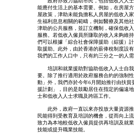
政府亦致力協助市民，包括低收入人士
能應付生活上的基本需要。例如，在房屋方
屋政策，津助未能負擔私人房屋的低收入家
生福利息息相關的範疇，例如醫療及其他社
津助的公共服務，並訂立機制，確保低收入
服務。若低收入僱員所賺取的收入未夠維持
們可以根據「綜合社會保障援助（綜援）計
取援助。此外，由於香港的薪俸稅制度設有
我們的工作人口中，只有約三分之一的人需
培訓和就業援助對協助低收入人士自我
要。除了推行適用於政府服務合約的強制性
動」外，我們亦於今年6月開始推行由扶貧
援計劃」，目的是鼓勵居住在指定的偏遠地
士和低收入人士求職及跨區工作。
此外，政府一直以來亦投放大量資源推
民能得到受教育及培訓的機會，從而向上流
致力為本地較低收入僱員提供再培訓及就業
技能或提升職業技能。