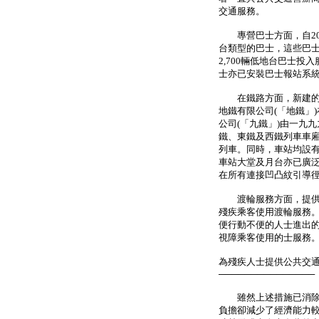
交通服務。
專營巴士方面，自20
台類型的巴士，這些巴
2,700輛低地台巴士投
士亦已安裝巴士報站系
在鐵路方面，新建的鐵
地鐵有限公司(「地鐵」
公司(「九鐵」)由一九
鐵、東鐵及西鐵列車車
列車。同時，車站均設
車站大堂及月台亦已廣
在所有連接凹凸紋引導
渡輪服務方面，提供主
殘疾乘客使用渡輪服務。
便行動不便的人士進出的
視障乘客使用的士服務
為殘疾人士提供公共交
───────────────
雖然上述措施已消除了
負擔卻減少了經濟能力