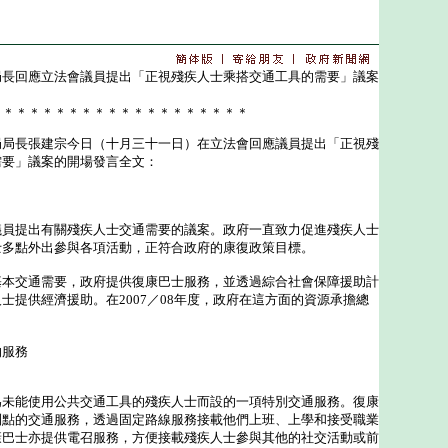
局長回應立法會議員提出「正視殘疾人士乘搭交通工具的需要」議案
＊＊＊＊＊＊＊＊＊＊＊＊＊＊＊＊＊＊＊＊
長張建宗今日（十月三十一日）在立法會回應議員提出「正視殘
需要」議案的開場發言全文：
提出有關殘疾人士交通需要的議案。政府一直致力促進殘疾人士
士多點外出參與各項活動，正符合政府的康復政策目標。
交通需要，政府提供復康巴士服務，並透過綜合社會保障援助計
士提供經濟援助。在2007／08年度，政府在這方面的資源承擔總
的服務
能使用公共交通工具的殘疾人士而設的一項特別交通服務。復康
到點的交通服務，透過固定路線服務接載他們上班、上學和接受職業
康巴士亦提供電召服務，方便接載殘疾人士參與其他的社交活動或前