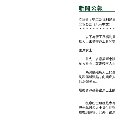
立法會﹕勞工及福利局
開場發言（只有中文）
＊＊＊＊＊＊＊＊＊＊
以下為勞工及福利局局
疾人士乘搭交通工具的
主席女士：
首先，多謝梁耀忠議員
融入社區；鼓勵殘疾人
為照顧殘疾人士的基本
劃和傷殘津貼，向殘疾人
額為69億元。
增撥資源改善復康巴士
─────────────
復康巴士服務是專為未
巴士為殘疾人士提供點
康復訓練等。此外，復