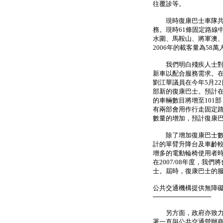
往覆診等。
現時復康巴士車隊共有
務。現時61條固定路線
水圍、馬鞍山、將軍澳
2006年的載客量為58萬
我們明白殘疾人士對復
新車以配合服務需求。在
劉江華議員在今年5月2
部新的復康巴士。預計在
的車輛數目將增至101
有兩部會用作行走固定
數量的增加，預計復康巴
除了增加復康巴士數目
計的單臂升降台及車齡
增多的電動輪椅使用者時
在2007/08年度，
士。屆時，復康巴士的
公共交通機構提供無障
─────────────
另方面，政府亦致力為
署一直與公共交通營辦