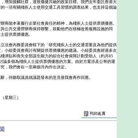
出，增加接觸社群，達致傷健共融的政策目標。我們去年委託香港大
行的一項有關殘疾人士使用交通工具習慣的調查結果，也支持這個論
商能本著履行企業社會責任的精神，為殘疾人士提供票價優惠。
直與公共交通營辦商保持聯繫，鼓勵他們在積極改善服務設施的同
人士提供票價優惠。
法會內務委員會轄下的「研究殘疾人士的交通需要及為他們提供
宜」小組委員會商討有關提供票價優惠的建議。小組委員會經過多次
殘津貼和喪失全部謀生能力的綜合社會保障計劃受助人（約共85
曾討論多個為殘疾人士提供票價優惠的方案。由於方案涉及公帑的運
研究，我們會在一至兩個月內作出決定。
，待聽取議員就議題發表的意見後我會再作回應。
日（星期三）
聞