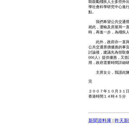
助鼓勵殘疾人士多些外
學社會科學研究中心進
點。
我們希望公共交通營辦
就此，運輸及房屋局一
時，再進一步，為殘疾
此外，政府亦一直與立
公共交通票價優惠的事
討論後，建議先為領取傷
000人）提供優惠，又
用，政府需要時間詳細
主席女士，我謹此陳辭
完
２００７年１０月３１
香港時間１４時４５分
新聞資料庫
|
昨天新