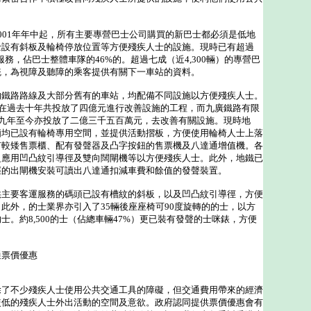
01年年中起，所有主要專營巴士公司購買的新巴士都必須是低地
士設有斜板及輪椅停放位置等方便殘疾人士的設施。現時已有超過
入服務，佔巴士整體車隊的46%的。超過七成（近4,300輛）的專營巴
統，為視障及聽障的乘客提供有關下一車站的資料。
路路線及大部分舊有的車站，均配備不同設施以方便殘疾人士。
)在過去十年共投放了四億元進行改善設施的工程，而九廣鐵路有限
九九年至今亦投放了二億三千五百萬元，去改善有關設施。現時地
廂均已設有輪椅專用空間，並提供活動摺板，方便使用輪椅人士上落
有較矮售票櫃、配有發聲器及凸字按鈕的售票機及八達通增值機。各
泛應用凹凸紋引導徑及雙向闊閘機等以方便殘疾人士。此外，地鐵已
徑的出閘機安裝可讀出八達通扣減車費和餘值的發聲裝置。
要客運服務的碼頭已設有槽紋的斜板，以及凹凸紋引導徑，方便
此外，的士業界亦引入了35輛後座座椅可90度旋轉的的士，以方
士。約8,500的士（佔總車輛47%）更已裝有發聲的士咪錶，方便
。
通票價優惠
不少殘疾人士使用公共交通工具的障礙，但交通費用帶來的經濟
較低的殘疾人士外出活動的空間及意欲。政府認同提供票價優惠會有