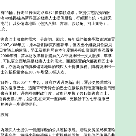
95輛，行走61條固定路線和4條接駁路線，並提供電話預約服
中有49條路線為新界區的殘疾人士提供服務，行經新市鎮（包括天
、屯門）以及偏遠地區（包括八鄉、古洞、沙頭角、河上鄉等）。
人次。
康巴士服務的需求十分殷切。因此，每年我們都會爭取資源添置
2007／08年度，原本計劃購買四部新車，但因應小組委員會委員
2日會議上的建議，勞工及福利局在本年度額外撥出資源再多添置兩
2008年初，當本財政年度新購買的六部復康巴士投入服務，車隊
部，可以更全面地滿足殘疾人士的需求。而新添置的六部復康巴士中
路線，亦會為新市鎮和偏遠地區的殘疾人士提供服務。隨着復康巴士
士的載客量會在2007年增至60萬人次。
外，自2005年年中起，政府亦透過更新計劃，逐步更換舊式設
較長的復康巴士。這類單臂升降台的巴士在接載負荷較重而數量日漸
會有困難。過去兩個財政年度，政府已更換了共13部復康巴士。
我們將會再更換九部，並計劃在未來一至兩年，更換餘下的七部復康巴
服務將進一步獲得提升。
礙設施
殘疾人士提供一個無障礙的公共運輸系統。運輸及房屋局和運輸
商緊密合作，積極改善向殘疾人士所提供的設施，便利他們使用公共