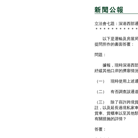
立法會七題：深港西部
＊＊＊＊＊＊＊＊＊＊
以下是運輸及房屋局局
提問所作的書面答覆：
問題：
據報，現時深港西部通
紓緩其他口岸的擠塞情
（一） 現時使用上述
（二） 有否調查該通
（三） 除了容許跨境
註，以及延長過境私家
貨車、貨櫃車以至其他
有關措施的詳情？
答覆：