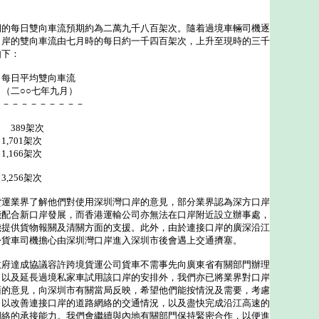
期的每日雙向車流預期約為二萬九千八百架次。隨着過境車輛司機逐
口岸的雙向車流由七月時的每日約一千四百架次，上升至現時的三千
如下：
平均雙向車流
年九月）
－－－－－－－
9架次
01架次
6架次
6架次
貨運業界了解他們對使用深圳灣口岸的意見，部分業界認為深方口岸
能配合新口岸發展，而香港運輸公司亦無法在口岸附近設立辦事處，
機提供貨物報關及清關方面的支援。此外，由於連接口岸的廣深沿江
份貨車司機擔心由深圳灣口岸進入深圳市後會遇上交通擠塞。
政府達成協議容許跨境貨運公司貨車不需事先向廣東省有關部門辦理
，以及延長過境私家車試用該口岸的安排外，我們亦已將業界對口岸
面的意見，向深圳市有關當局反映，希望他們能按情況及需要，考慮
，以改善連接口岸的道路網絡的交通情況，以及盡快完成沿江高速的
網絡的承接能力。我們會繼續與內地有關部門保持緊密合作，以便進