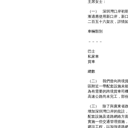
主席女士：
（一） 深圳灣口岸初
漸適應使用新口岸，新
二百五十六架次，詳情
車輛類別 每日
（二○○七
－－－－ －－
巴士 38
私家車 1,7
貨車 1,16
總數 3,25
（二） 我們曾向跨境
區附近一帶配套設施未
為有需要的跨境貨車司
高速公路尚未完工，部
（三） 除了與廣東省
增加深圳灣口岸的批註
配套設施及道路網絡方
實施一些交通管理措施
建設工程，以加強道路