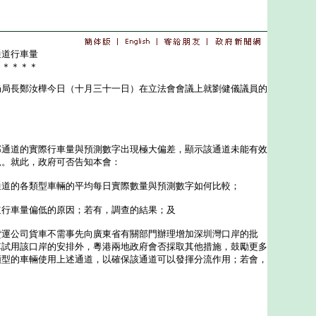
通道行車量
＊＊＊＊＊
長鄭汝樺今日（十月三十一日）在立法會會議上就劉健儀議員的
道的實際行車量與預測數字出現極大偏差，顯示該通道未能有效
況。就此，政府可否告知本會：
通道的各類型車輛的平均每日實際數量與預測數字如何比較；
道行車量偏低的原因；若有，調查的結果；及
貨運公司貨車不需事先向廣東省有關部門辦理增加深圳灣口岸的批
車試用該口岸的安排外，粵港兩地政府會否採取其他措施，鼓勵更多
類型的車輛使用上述通道，以確保該通道可以發揮分流作用；若會，