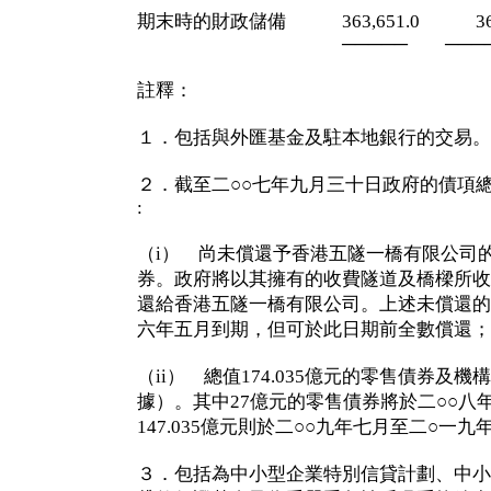
期末時的財政儲備 363,651.0 363,
───── ────
註釋：
１．包括與外匯基金及駐本地銀行的交易。
２．截至二○○七年九月三十日政府的債項總額
:
（i） 尚未償還予香港五隧一橋有限公司的3
券。政府將以其擁有的收費隧道及橋樑所收
還給香港五隧一橋有限公司。上述未償還的
六年五月到期，但可於此日期前全數償還；
（ii） 總值174.035億元的零售債券及機
據）。其中27億元的零售債券將於二○○八
147.035億元則於二○○九年七月至二○一
３．包括為中小型企業特別信貸計劃、中小