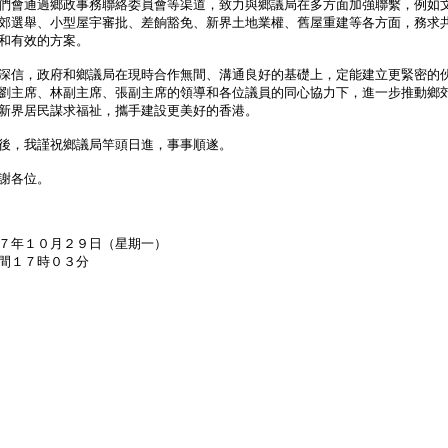
們會通過鄉政事務聯絡委員會等渠道，致力與鄉議局在多方面加強聯繫，例如
郊選舉、小型屋宇審批、差餉豁免、新界土地業權、舊屋重建等各方面，務求
和有效的方案。
信，政府和鄉議局在現時合作無間、溝通良好的基礎上，定能建立更緊密的
劉主席、林副主席、張副主席的領導和各位議員的同心協力下，進一步推動鄉
新界居民謀求福祉，攜手建設更美好的香港。
，我謹祝鄉議局竿頭日進，事事順遂。
各位。
７年１０月２９日（星期一）
間１７時０３分