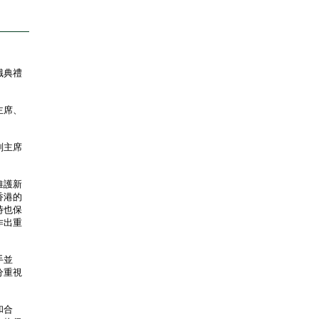
職典禮
主席、
副主席
維護新
香港的
時也保
作出重
手並
分重視
和合