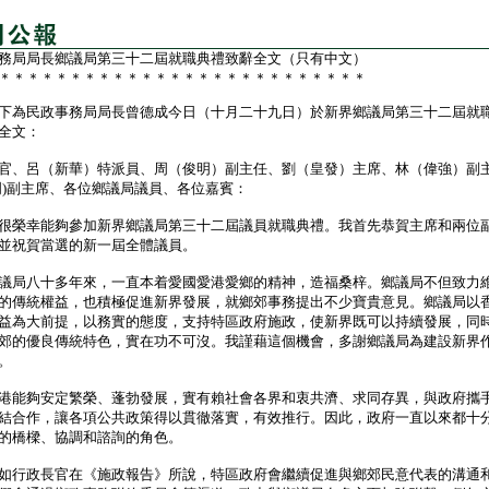
務局局長鄉議局第三十二屆就職典禮致辭全文（只有中文）
＊＊＊＊＊＊＊＊＊＊＊＊＊＊＊＊＊＊＊＊＊＊＊＊＊＊
為民政事務局局長曾德成今日（十月二十九日）於新界鄉議局第三十二屆就
全文：
官、呂（新華）特派員、周（俊明）副主任、劉（皇發）主席、林（偉強）副
明)副主席、各位鄉議局議員、各位嘉賓：
榮幸能夠參加新界鄉議局第三十二屆議員就職典禮。我首先恭賀主席和兩位
並祝賀當選的新一屆全體議員。
局八十多年來，一直本着愛國愛港愛鄉的精神，造福桑梓。鄉議局不但致力
的傳統權益，也積極促進新界發展，就鄉郊事務提出不少寶貴意見。鄉議局以
益為大前提，以務實的態度，支持特區政府施政，使新界既可以持續發展，同
郊的優良傳統特色，實在功不可沒。我謹藉這個機會，多謝鄉議局為建設新界
。
能夠安定繁榮、蓬勃發展，實有賴社會各界和衷共濟、求同存異，與政府攜
結合作，讓各項公共政策得以貫徹落實，有效推行。因此，政府一直以來都十
的橋樑、協調和諮詢的角色。
行政長官在《施政報告》所說，特區政府會繼續促進與鄉郊民意代表的溝通