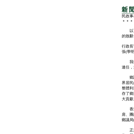
民政事
＊＊＊
以下
的致辭
行政長
張(學
我很
連任，
鄉議
界居民
整體利
存了鄉
大貢獻
香港
肩、團
鄉議局
正如