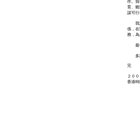
作。我
育、鄉
謀可行
我深
係，在
務，為
最後
多謝
完
２００
香港時