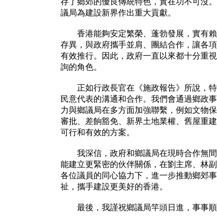
存了鄉郊的優良傳統特色，實在功不可沒。
議局為建設新界作出重大貢獻。
香港能夠安定繁榮、蓬勃發展，實有賴
存異，與政府攜手並肩、團結合作，讓各項
有效推行。因此，政府一直以來都十分重視
詢的角色。
正如行政長官在《施政報告》所說，特
民意代表的溝通和合作。我們會通過鄉政事
力與鄉議局在多方面加強聯繫，例如文物保
審批、差餉豁免、新界土地業權、舊屋重建
可行和有效的方案。
我深信，政府和鄉議局在現時合作無間
能建立更緊密的伙伴關係，在劉主席、林副
各位議員的同心協力下，進一步推動鄉郊事
祉，攜手建設更美好的香港。
最後，我謹祝鄉議局竿頭日進，事事順