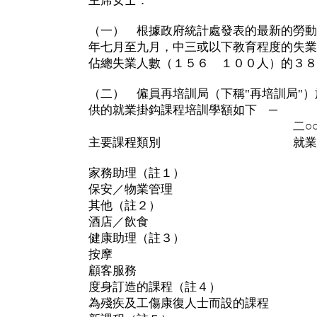
主席女士：
（一） 根據政府統計處發表的最新的勞動
年七月至九月，中三或以下教育程度的失業
佔總失業人數（１５６ １００人）的３８
（二） 僱員再培訓局（下稱"再培訓局"）
供的就業掛鈎課程培訓學額如下 ─
二○○六─○
主要課程類別 就業掛鈎
家務助理（註１） １５
保安／物業管理 １７
其他（註２） ３ 
酒店／飲食 ３ 
健康助理（註３） ３
按摩 ２ ９
顧客服務 １ 
度身訂造的課程（註４） 
為殘疾及工傷康復人士而設的課