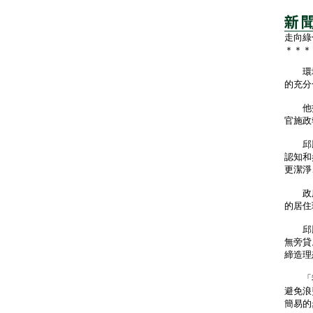
走向綠
＊＊＊
環境
的充分
他指
官施政
邱騰
認知和
更潔淨
政府
的居住
邱騰
無旁貸
締造理
「我
避免浪
簡易的