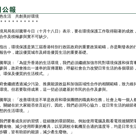
色生活 共創美好環境
＊＊＊＊＊＊＊＊＊＊
局局長邱騰華今日（十月十八日）表示，要在環境保護工作取得顯著的成效
合作及積極參與實不可缺少。
出，環境保護是第三屆香港特別行政區政府的重要政策範疇，亦是剛發表的
報告中，建設優質城市及締造優質生活的重要基礎。
華說：「為提升香港的生活環境，我們必須繼續加強市民對環境保護和保育
參與，政府會推出一連串的宣傳運動，呼籲社會合力改變日常生活的各個環節
、環保及優質的生活模式。」
會繼續透過減少污染、推廣能源效益和加強區域性合作的相關範疇，致力維
環境。但若要取得成果，這一切必須建基於市民的合作及參與。
華說：「改善環境並不單是政府和環保團體的職責和任務，社會上每一個人
。關鍵在於大家能否坐言起行。因此，我們必須同心協力，從日常生活的細節
想的生活環境。」
們要養成良好的習慣，從細微的環節開始。例如使用電腦及觀看電視後關閉
費食物、減少使用即棄的餐具，以至調校冷氣機至合適的溫度等，均是日常生
步驟，皆有助節約能源，減少產生廢物。」