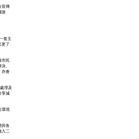
台宣傳
腦遊
一套主
民更了
讓市民
解決。
，亦會
、處理及
分享減
及環境
續與各
融入二