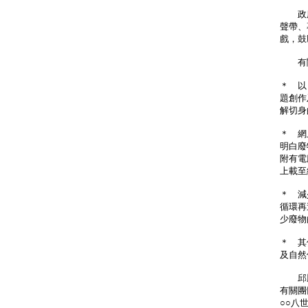
政府
聲帶、
戲，鼓
有關
＊ 以
題創作
解切身
＊ 網
明白廢
附有電
上載至
＊ 減少
循環再
少廢物
＊ 其
及自然
邱騰
有關團
○○八