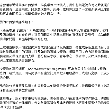
會繼續透過舉辦宣傳活動，推廣環保生活模式，當中包括電視宣傳短片及電
專題網頁、巡迴展覽、路演及廣告等。此外，政府亦設計了一套嶄新的網上電
勵更多市民參與，將環保概念融入日常生活。
的宣傳活動詳情如下：
《綠色香港 我鍾意！》為主題製作一系列電視宣傳短片及電台宣傳聲帶，包括
及四套環繞「衣食住行」這四個日常生活基本環節的宣傳短片及聲帶，協助市
的環保問題，並盡早採取相應行動。
上電腦遊戲以一個家庭內六名成員的生活情況為主題，分化成多個遊戲項目，
物數量日增產生的問題，以及如何透過減少廢物、循環再用，合力將廢物問題
腦遊戲及環保資訊的光碟，將分發至學校、青年中心、長者中心及民政事務處
網上電腦遊戲的專題網頁。
廢物的專題網頁（www.wastereduction.gov.hk）可為市民提供有關減少廢物
造的一站式資訊，同時提供平台讓登記用戶把有用物品捐出或進行交換，以及
的心得。
他活動包括展覽及路演；向學校及其他團體分發電子海報，推廣環保信息；以
保育基金資助的教育活動。
華表示，政府非常重視與區議會、環保團體及非政府機構的夥伴關係，將繼
體商討長遠的合作項目，例如鼓勵區議會及非政府團體把環保生活習慣的信息
世界環境日的活動。