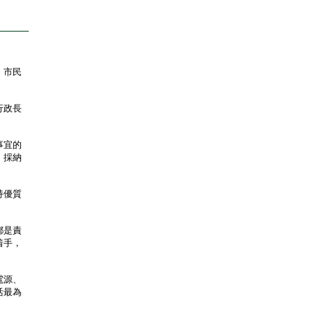
，市民
行政長
事宜的
，採納
持優質
都是責
着手，
電源、
活最為