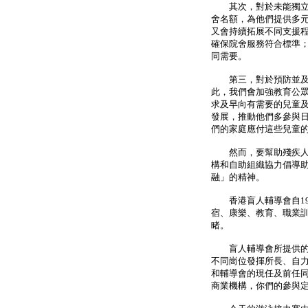
其次，對於未能獨立生
舍名額，為他們提供多
又會持續拓展不同支援
確保院舍服務符合標準
同需要。
第三，對於預防並及早
此，我們會加強教育公
求及早向有需要的兒童
發展，推動他們多參與
們的家庭應付這些兒童
然而，要幫助殘疾人士
構和自助組織協力倡導
融」的精神。
香港盲人輔導會自19
宿、康樂、教育、職業
睹。
盲人輔導會所提供的多
不同崗位發揮所長、自
和輔導會的現任及前任
商業機構，你們的參與