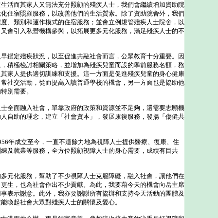
活而其家人又無法充分照顧的殘疾人士，我們會繼續增加資助院
元化住宿照顧服務，以改善他們的生活質素。除了資助院舍外，我們
程度、類別和運作模式的住宿服務；並會立例規管殘疾人士院舍，以
；又會引入私營機構參與，以拓展更多元化服務，滿足殘疾人士的不
鑑定殘疾狀況，以至促進共融社會而言，公眾教育十分重要。因
眾，積極檢討相關策略，並增加為殘疾兒童而設的學前服務名額，務
及其家人提供適切訓練和支援。這一方面是促進殘疾兒童的身心健康
日常社交活動，從而提高入讀普通學校的機會，另一方面也是協助他
的特別需要。
全面融入社會，單靠政府的政策和資源並不足夠，還需要志願機
助人自助的理念，建立「社會資本」，發展康復服務，發揚「傷健共
56年成立至今，一直不遺餘力地為視障人士提供醫療、復康、住
訓練及就業等服務，全方位照顧視障人士的身心需要，成績有目共
元化服務，幫助了不少視障人士克服障礙，融入社會，讓他們在
力更生，也為社會作出不少貢獻。為此，我要藉今天的機會向岳主席
同事表示謝意。此外，我亦要謝謝所有協辦和支持今天活動的團體及
定能喚起社會大眾對殘疾人士的關懷及愛心。