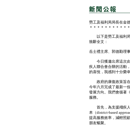
勞工及福利局局長在金
＊＊＊＊＊＊＊＊＊＊
以下是勞工及福利局局長
致辭全文：
岳士禮主席、郭德勤理
今日獲邀出席這次由香
疾人聯合會合辦的活動
的喜悅，我感到十分榮
政府的康復政策旨在鼓
今年六月完成了最新一
發展方向。我們會循著
服務。
首先，為支援殘疾人士
本（district-bas
提高服務效率，減輕照
朋友暢聚。