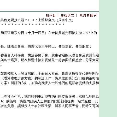
德共創光明接力游２００７上致辭全文（只有中文）
＊＊＊＊＊＊＊＊＊＊＊＊＊＊＊＊＊＊＊＊
張建宗今日（十月十四日）在金德共創光明接力游 2007上的
事長、陳湛全會長、陳梁悅明太平紳士、各位嘉賓、各位朋友：
港盲人輔導會、快活谷獅子會、廣東省殘疾人聯合會及廣州市殘
，與各位嘉賓、朋友和游泳接力賽健兒一起參與這個盛會，分享大家
幸。
勵殘疾人士發展潛能，全面融入社會。政府與康復界代表剛剛於
份《香港康復計劃方案》的制訂工作，為康復服務訂定日後的策略性
《方案》所訂的方向，加強為殘疾人士和他們的照顧者提供的支援和
在社區生活，我們計劃重組現有的社區支援服務，採取以地區為
ed approach）的策略，為區內殘疾人士和他們的照顧者提供一站式服務，以
顧者的負擔，讓殘疾人士在社區生活，與家人同享天倫，閒時又可與