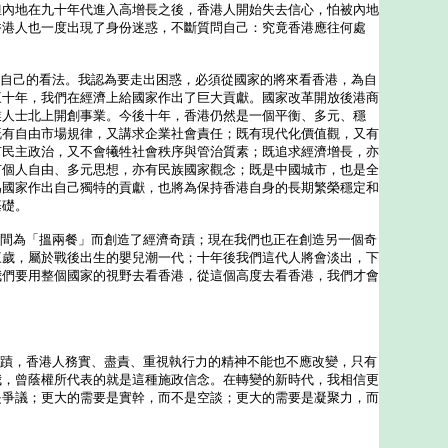
但內地在九十年代進入高增長之後，香港人開始失去信心，怕被內地
香港人也一度出現了身份迷惑，不斷質問自己：究竟香港應往何處
分享自己的看法。我認為要走出困惑，必須從國家的將來看香港，為自
三十年，我們在經濟上給國家作出了巨大貢獻。國家改革開放後港商
業人士北上開創事業。今後十年，香港仍然是一個平衡、多元、穩
既有自由市場規律，又講求企業社會責任；既有現代化價值觀，又有
有民主政治，又不會犧牲社會秩序與管治質素；既追求經濟增長，亦
有個人自由、多元思想，亦有民族國家觀念；既是中國城市，也是全
為國家作出自己獨特的貢獻，也將為保持香港自身的長期繁榮穩定和
基礎。
不覺間為「搵兩餐」而創造了經濟奇蹟；現在我們也正在創造另一個奇
三歲，屬於戰後出生的嬰兒潮一代；十年後我們這代人將會淡出，下
我們要用整個國家的視野去看香港，從這個高度去看香港，我們才會
的奇蹟，香港人務實、盡責、重視執行力的精神不能也不應改變，只有
我，曾蔭權所代表的就是這種施政信念。在轉變的新時代，我相信更
是爭議；更大的需要是實幹，而不是空談；更大的需要是凝聚力，而