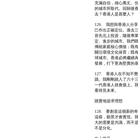
充滿自信，雄心萬丈。
的城市所取代。回歸後
去？香港人是甚麼人？
126. 我想與香港人
己作出正確定位。過去
首先北上投資，隨後專
定、進步的城市。我們
傳統家庭核心價值；既
關注環境文化保育；既
球城市。香港必將繼續
發展，打下更為堅實的
127. 香港人在不知
蹟。我剛剛踏入了六十
一代香港人就會接上。
看得見未來。
踏實地追求理想
128. 要創造這個新
這樣，願景才會實現。
大的需要是共識，而不
不是分化。