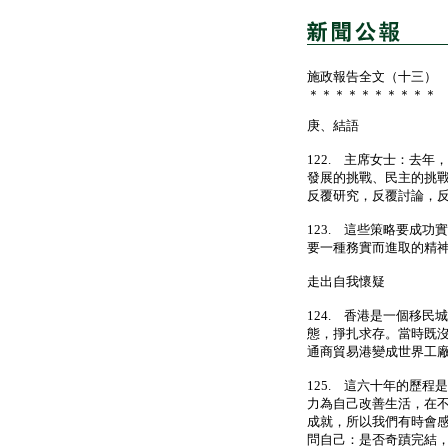
施政報告全文（十三）
＊＊＊＊＊＊＊＊＊＊
庚、結語
122. 主席女士：去
發展的挑戰、民主的挑
反覆研究，反覆討論，
123. 這些策略要成
要一種務實而進取的精
走出自我懷疑
124. 香港是一個移
態，掙扎求存。當時既
通商貿易港變成世界工
125. 這六十年的歷
力為自己改善生活，在
成就，所以我們有時會
問自己：是否奇蹟完結