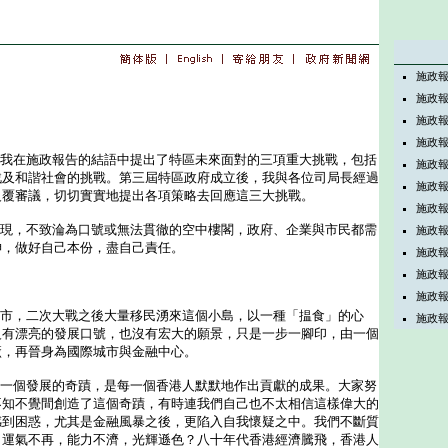
施政
施政
施政
施政
年，我在施政報告的結語中提出了特區未來面對的三項重大挑戰，包括
施政
戰及和諧社會的挑戰。第三屆特區政府成立後，我與各位司局長經過
施政
反覆審議，切切實實地提出各項策略去回應這三大挑戰。
施政
功實現，不致淪為口號或無法貫徹的空中樓閣，政府、企業與市民都需
施政
神，做好自己本份，盡自己責任。
施政
施政
施政
民城市，二次大戰之後大量移民湧來這個小島，以一種「揾食」的心
施政
沒有漂亮的發展口號，也沒有宏大的願景，只是一步一腳印，由一個
廠，再晉身為國際城市與金融中心。
程是一個發展的奇蹟，是每一個香港人默默地作出貢獻的成果。大家努
不知不覺間創造了這個奇蹟，有時連我們自己也不太相信這樣偉大的
感到困惑，尤其是金融風暴之後，更陷入自我懷疑之中。我們不斷質
，運氣不再，能力不濟，光輝遜色？八十年代香港經濟騰飛，香港人