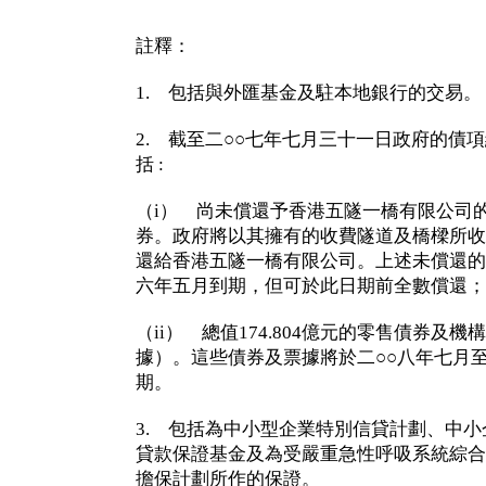
註釋：
1. 包括與外匯基金及駐本地銀行的交易。
2. 截至二○○七年七月三十一日政府的債項總
括 :
（i） 尚未償還予香港五隧一橋有限公司的3
券。政府將以其擁有的收費隧道及橋樑所收
還給香港五隧一橋有限公司。上述未償還的
六年五月到期，但可於此日期前全數償還；
（ii） 總值174.804億元的零售債券及機
據）。這些債券及票據將於二○○八年七月
期。
3. 包括為中小型企業特別信貸計劃、中
貸款保證基金及為受嚴重急性呼吸系統綜合
擔保計劃所作的保證。