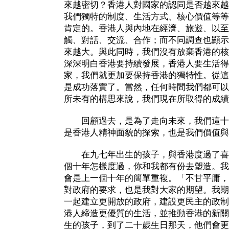
來越密切？香港人對國家的認同是否越來越
我們獨特的制度、生活方式、核心價值等等
肯定的。香港人與內地在經濟、旅遊、以至
觸、對話、交流、合作；而不同調查也顯示
來越大。與此同時，我們沒有放棄香港的核
深深明白香港要持續發展，香港人要生活得
家，我們就更加要保持香港的獨特性。從這
是成功落實了。當然，任何時間我們都可以
所未有的構思來說，我們現在所取得的成績
回顧過去，是為了走向未來，我們這十
是香港人精神面貌的探索，也是我們價值與
在九七年出生的孩子，與香港度過了喜
個十年怎樣度過，你和我都有份去塑造。我
會是上一個十年的簡單重複。「不甘平庸，
對政府的要求，也是我對大家的期望。我期
一起建立更開放的政府，建設更民主的政制
港人締造更優質的生活，並推動香港的新關
生的孩子，到了二十歲生日那天，他們會更