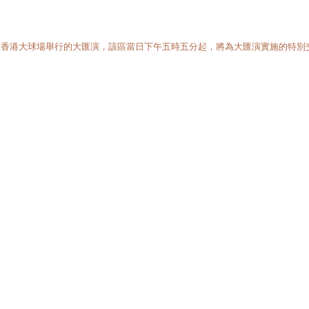
在香港大球場舉行的大匯演，該區當日下午五時五分起，將為大匯演實施的特別