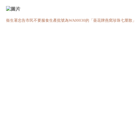
衞生署忠告市民不要服食生產批號為WA00030的「葵花牌燕窩珍珠七厘