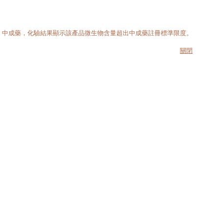
散」中成藥，化驗結果顯示該產品微生物含量超出中成藥註冊標準限度。
關閉