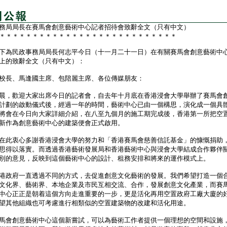
務局局長在賽馬會創意藝術中心記者招待會致辭全文（只有中文）
＊＊＊＊＊＊＊＊＊＊＊＊＊＊＊＊＊＊＊＊＊＊＊＊＊＊＊
為民政事務局局長何志平今日（十一月二十一日）在有關賽馬會創意藝術中
上的致辭全文（只有中文）：
校長、馬逢國主席、包陪麗主席、各位傳媒朋友：
，歡迎大家出席今日的記者會，自去年十月底在香港浸會大學舉辦了賽馬會
計劃的啟動儀式後，經過一年的時間，藝術中心已由一個構思，演化成一個具
將會在今日向大家詳細介紹，在八至九個月的施工期完成後，香港第一所把空
新作為創意藝術中心的建築便會正式啟用。
此衷心多謝香港浸會大學的努力和「香港賽馬會慈善信託基金」的慷慨捐助
思得以落實。而透過香港藝術發展局和香港藝術中心與浸會大學結成合作夥伴
別的意見，反映到這個藝術中心的設計、租務安排和將來的運作模式上。
政府一直透過不同的方式，去促進創意文化藝術的發展。我們希望打造一個
文化界、藝術界、本地企業及市民互相交流、合作，發展創意文化產業，而賽
中心正正是朝着這個方向走進重要的一步，更是活化再用空置政府工廠大廈的
望其他組織也可考慮進行相類似的空置建築物的改建和活化用途。
會創意藝術中心這個新嘗試，可以為藝術工作者提供一個理想的空間和設施