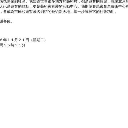
術氛圍帶到社區。我知道世界很多地方的藝術村，都是遊客的寵兒，就像北京
天已是遊客的熱點，更是藝術家喜愛的活動中心。我期望賽馬會創意藝術中心
，會成為市民和遊客慕名到訪的藝術新天地，進一步發揮它的社會功用。
各位。
６年１１月２１日（星期二）
間１５時１１分