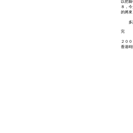
以把藝
８，今
的將來
多謝
完
２００
香港時