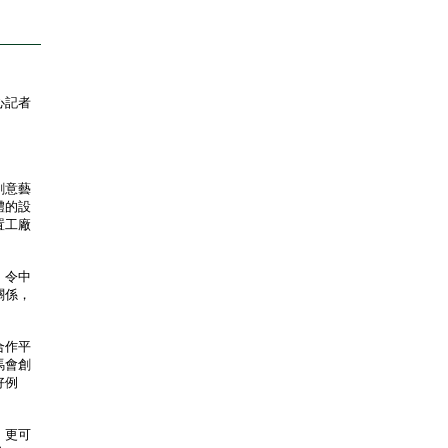
心記者
創意藝
體的設
置工廠
，令中
關係，
合作平
馬會創
好例
，更可