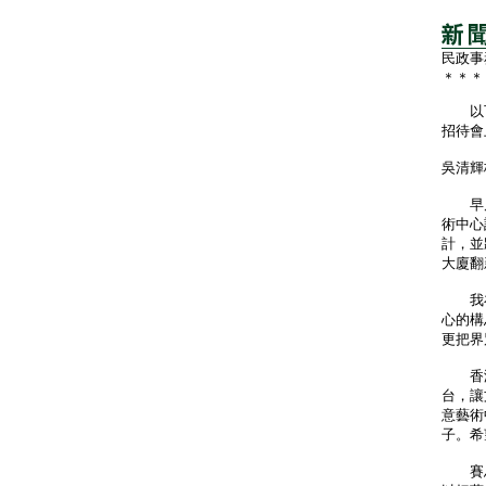
民政事
＊＊＊
以下
招待會
吳清輝
早晨
術中心
計，並
大廈翻
我在
心的構
更把界
香港
台，讓
意藝術
子。希
賽馬