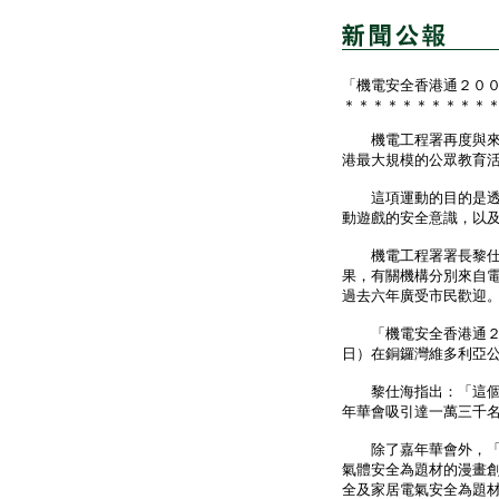
「機電安全香港通２０
＊＊＊＊＊＊＊＊＊＊
機電工程署再度與來自
港最大規模的公眾教育
這項運動的目的是透過
動遊戲的安全意識，以
機電工程署署長黎仕海
果，有關機構分別來自
過去六年廣受市民歡迎
「機電安全香港通２０
日）在銅鑼灣維多利亞
黎仕海指出：「這個戶
年華會吸引達一萬三千
除了嘉年華會外，「機
氣體安全為題材的漫畫
全及家居電氣安全為題