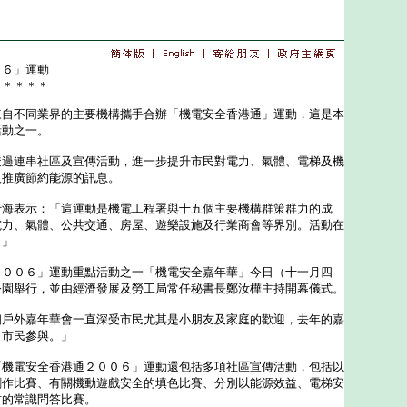
０６」運動
＊＊＊＊＊
不同業界的主要機構攜手合辦「機電安全香港通」運動，這是本
活動之一。
連串社區及宣傳活動，進一步提升市民對電力、氣體、電梯及機
及推廣節約能源的訊息。
表示：「這運動是機電工程署與十五個主要機構群策群力的成
電力、氣體、公共交通、房屋、遊樂設施及行業商會等界別。活動在
。」
０６」運動重點活動之一「機電安全嘉年華」今日（十一月四
公園舉行，並由經濟發展及勞工局常任秘書長鄭汝樺主持開幕儀式。
外嘉年華會一直深受市民尤其是小朋友及家庭的歡迎，去年的嘉
名市民參與。」
電安全香港通２００６」運動還包括多項社區宣傳活動，包括以
創作比賽、有關機動遊戲安全的填色比賽、分別以能源效益、電梯安
材的常識問答比賽。