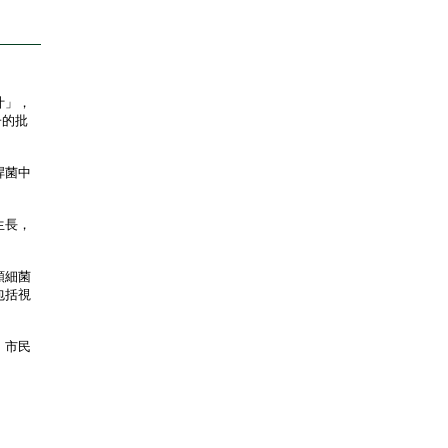
汁」，
子的批
桿菌中
生長，
類細菌
包括視
。市民