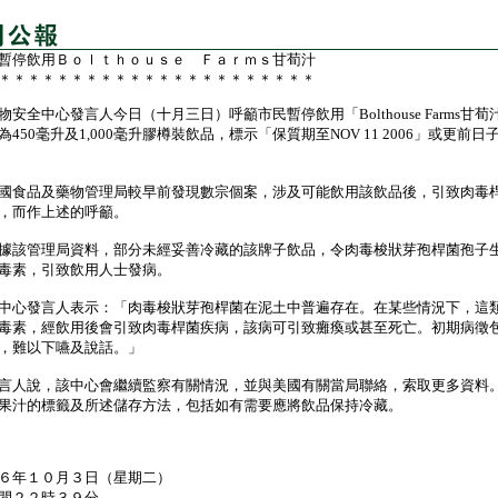
暫停飲用Ｂｏｌｔｈｏｕｓｅ Ｆａｒｍｓ甘荀汁
＊＊＊＊＊＊＊＊＊＊＊＊＊＊＊＊＊＊＊＊＊＊
全中心發言人今日（十月三日）呼籲市民暫停飲用「Bolthouse Farms甘荀
為450毫升及1,000毫升膠樽裝飲品，標示「保質期至NOV 11 2006」或更前日
食品及藥物管理局較早前發現數宗個案，涉及可能飲用該飲品後，引致肉毒
，而作上述的呼籲。
該管理局資料，部分未經妥善冷藏的該牌子飲品，令肉毒梭狀芽孢桿菌孢子
毒素，引致飲用人士發病。
心發言人表示：「肉毒梭狀芽孢桿菌在泥土中普遍存在。在某些情況下，這
毒素，經飲用後會引致肉毒桿菌疾病，該病可引致癱瘓或甚至死亡。初期病徵
，難以下嚥及說話。」
人說，該中心會繼續監察有關情況，並與美國有關當局聯絡，索取更多資料
果汁的標籤及所述儲存方法，包括如有需要應將飲品保持冷藏。
６年１０月３日（星期二）
間２２時３９分