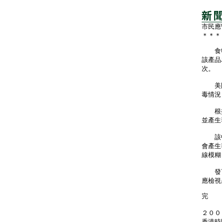
市民應
＊＊＊
食物安
該產品
次。
美國
毒情況
根據
並產生
該中
會產生
線模糊
發言
應檢視
完
２００
香港時