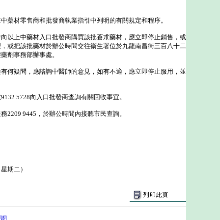
藥材零售商和批發商執業指引中列明的有關規定和程序。
以上中藥材入口批發商購買該批蒼朮藥材，應立即停止銷售，或
理，或把該批藥材於辦公時間交往衞生署位於九龍南昌街三百八十二
樓藥劑事務部辦事處。
何疑問，應諮詢中醫師的意見，如有不適，應立即停止服用，並
32 5728向入口批發商查詢有關回收事宜。
209 9445，於辦公時間內接聽市民查詢。
（星期二）
聞