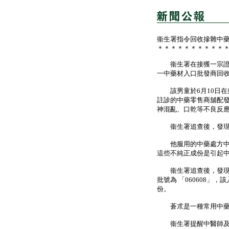
衞生署指令回收摻雜中
＊＊＊＊＊＊＊＊＊＊
衞生署在接獲一宗證實
一中藥材入口批發商回
該男童於6月10日在
註診的中藥零售商舖配
神混亂、口乾等不良反
衞生署追查後，發現男
他服用的中藥處方中含
這些不純正成份是引起
衞生署追查後，發現這
批號為 「060608
份。
蒼朮是一種常用中藥
衞生署提醒中醫師及中