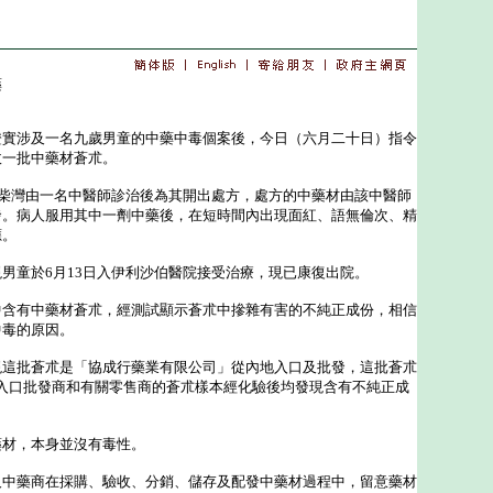
藥
＊
涉及一名九歲男童的中藥中毒個案後，今日（六月二十日）指令
收一批中藥材蒼朮。
柴灣由一名中醫師診治後為其開出處方，處方的中藥材由該中醫師
發。病人服用其中一劑中藥後，在短時間內出現面紅、語無倫次、精
應。
童於6月13日入伊利沙伯醫院接受治療，現已康復出院。
有中藥材蒼朮，經測試顯示蒼朮中摻雜有害的不純正成份，相信
中毒的原因。
批蒼朮是「協成行藥業有限公司」從內地入口及批發，這批蒼朮
」，該入口批發商和有關零售商的蒼朮樣本經化驗後均發現含有不純正成
材，本身並沒有毒性。
藥商在採購、驗收、分銷、儲存及配發中藥材過程中，留意藥材