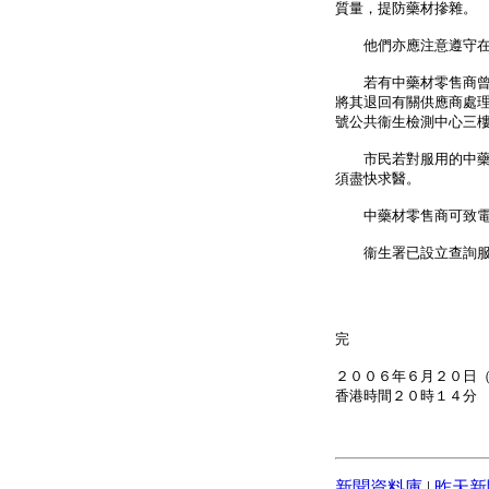
質量，提防藥材摻雜。
他們亦應注意遵守在中
若有中藥材零售商曾向
將其退回有關供應商處
號公共衞生檢測中心三
市民若對服用的中藥有
須盡快求醫。
中藥材零售商可致電91
衞生署已設立查詢服務2
完
２００６年６月２０日
香港時間２０時１４分
新聞資料庫
|
昨天新