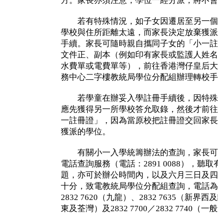
方。家長亦須注意，學位一經分派，將不會
若有特殊情況，如子女因遷居至另一個
學校與住所距離太遠，而家長決定放棄獲派
手續。家長可隨時親自攜同子女的「小一註
文件正、副本（例如印有家長或監護人姓名
水費單或電費單等），前往香港灣仔皇后大
務中心二字樓教統局學位分配組辦理轉校手
若學童在辦妥入學註冊手續後，因特殊
應先獲得另一所學校答允取錄，然後才前往
一註冊證」，因為當原校把註冊證交回家長
獲派的學位。
有關小一入學統籌辦法的查詢，家長可使
電話查詢服務（電話：2891 0088），
題，亦可於辦公時間內，以及六月三日及四
十分，致電教統局學位分配組查詢，電話為：28
2832 7620（九龍）、2832 7635（新界西
東及荃灣）及2832 7700／2832 7740（