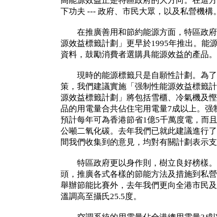
高能源效益正是特區政府的大方向。在這方
下功夫 --- 政府、市民大眾，以及私營機構
在推廣善用和節約能源方面，特區政府
源效益標籤計劃」更早於1995年推出。能
資料，鼓勵消費者選購具能源效益的產品。
現時的能源標籤只是自願性計劃。為了
策，我們建議實施「强制性能源效益標籤計
源效益標籤計劃」將包括雪櫃、冷氣機及慳
品的用電量合共佔住宅用電量7成以上。强
預計每年可為香港節省1億5千萬度電，而且
公噸二氧化碳。去年我們已就此建議進行了
間我們收集到的意見，均對有關計劃表示支
特區政府更以身作則，樹立良好榜樣。
頭，推廣各式各樣的節能方法及措施到私營
舉辦節能比賽外，去年我們更向全港市民及
溫調高至攝氏25.5度。