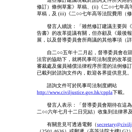
這些修訂建議現載於諮詢文件所夾附的 (
修訂）條例草案》草稿、(ii)《二○○七年
草稿，及 (iii)《二○○七年高等法院費用
發言人續說：「雖然修訂建議主要與《
告書》的改革提議有關，但亦顧及《最後報
展，以及督導委員會所商議的其他事項（詳
自二○○五年十二月起，督導委員會在區
法官的協助下，就將民事司法制度的改革提
審裁處及僱員補償法律程序所需的法例修訂
已載列於諮詢文件內，歡迎各界提供意見。
諮詢文件可於民事司法制度網站
http://www.civiljustice.gov.hk/cppla
下載。
發言人表示：「督導委員會期待在這為
二○○六年七月十二日完結）收集到法律界
有關意見可透過電郵（
secretary@civilj
（2501 4636）或郵遞（高等法院大樓L