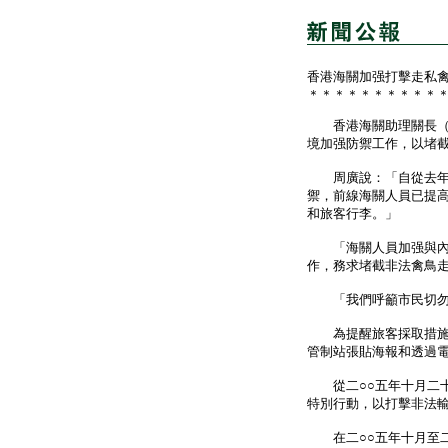
香港海關加强打擊走私
＊＊＊＊＊＊＊＊＊＊
香港海關助理關長（邊
境加强防禦工作，以堵
周廣說：「自從去年十
禦，前線海關人員已提
和旅客行李。」
「海關人員加强與內地
作，務求堵截非法禽鳥
「我們呼籲市民切勿非
為提醒旅客採取措施預
管制站張貼海報和透過
從二○○五年十月二十
特別行動，以打擊非法
在二○○五年十月至二○