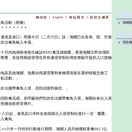
禽鳥活動（附圖）
海關
＊＊＊＊＊＊＊＊
境及港口）周廣今日（二月六日）說，海關已在各海、陸、空邊
截非法禽鳥輸入本港。
預防
月內地湖南省發生確診H5N1禽流感個案，香港海關立即加强防
高警覺，並採用風險管理在所有邊境管制站增加查驗可疑的入口貨物
及其他海關、漁農自然護理署和食物環境衞生署的情報交換工
走私活動。」
法攜帶禽鳥入境，否則須面對檢控。」
防禽流感，並呼籲他們切勿非法攜帶禽鳥入境，海關在各出入境
電視播放政府宣傳片。
八日起，邊境及口岸科在各陸路出入境管制站進行一項「獵鷹」
輸入禽鳥。
○六年一月特別行動進行期間，海關人員共檢獲鮮家禽661.3公