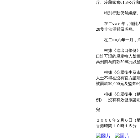
斤、冷藏家禽61.8公斤
特別行動仍然繼續
在二○○五年，海關人員
28隻非法活雞及雀鳥。
在二○○六年一月，海關
根據《進出口條例》（
口許可證的規定輸入禁
高刑罰為罰款50萬元及
根據《公眾衞生及市政
人士不得在沒有官方証
被罰款50,000元及監禁
根據《公眾衞生（動物及
例》，沒有有效健康證明
完
２００６年２月６日（
香港時間１０時１５分