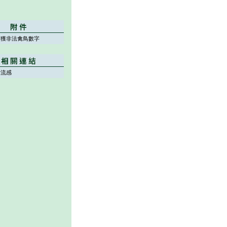
檢獲非法禽鳥數字
禽流感