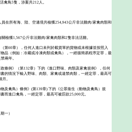
和活禽鳥5隻，涉案共212人。
。
在所有海、陸、空邊境共檢獲254,943公斤非法雞肉/家禽肉類和
檢獲1,567公斤非法雞肉/家禽肉類和2隻非法活雞。
第60章），任何人進口未列於載貨單的貨物或未根據並按照入
運物品（例如：冷藏或冷凍肉類或禽鳥），一經循簡易程序定罪，最
監禁兩年。
條例》（第132章）下的《進口野味、肉類及家禽規例》，任何
明書的情況下輸入野味、肉類、家禽或違禁肉類，一經定罪，最高可
6個月。
禽鳥）條例》(第139章) 下的《公眾衞生（動物及禽鳥）規
書而進口禽鳥，一經定罪，最高可被罰款25,000元。
星期一）