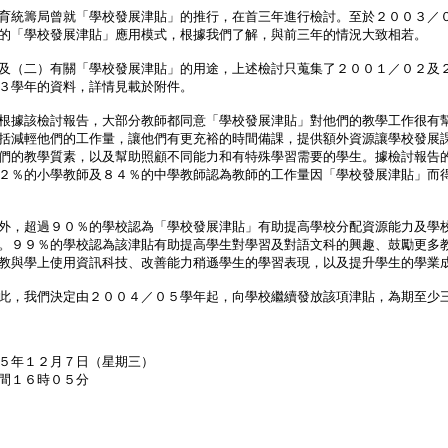
統籌局曾就「學校發展津貼」的推行，在首三年進行檢討。至於２００３／
的「學校發展津貼」應用模式，根據我們了解，與前三年的情況大致相若。
及（二）有關「學校發展津貼」的用途，上述檢討只蒐集了２００１／０２及
３學年的資料，詳情見載於附件。
根據該檢討報告，大部分教師都同意「學校發展津貼」對他們的教學工作很有
括減輕他們的工作量，讓他們有更充裕的時間備課，提供額外資源讓學校發展
們的教學質素，以及幫助照顧不同能力和有特殊學習需要的學生。據檢討報告
２％的小學教師及８４％的中學教師認為教師的工作量因「學校發展津貼」而
，超過９０％的學校認為「學校發展津貼」有助提高學校分配資源能力及學
。９９％的學校認為該津貼有助提高學生對學習及對語文科的興趣、鼓勵更多
教與學上使用資訊科技、改善能力稍遜學生的學習表現，以及提升學生的學業
，我們決定由２００４／０５學年起，向學校繼續發放該項津貼，為期至少
５年１２月７日（星期三）
間１６時０５分