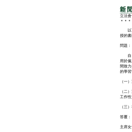
立法會
＊＊＊
以下
授的書
問題：
自２
用於僱
間致力
的學習
（一）
（二）
工作性
（三）
答覆：
主席女