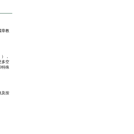
國章教
」），
更多空
和特殊
數及按