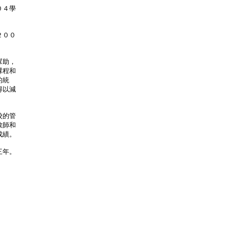
０４學
２００
幫助，
課程和
的統
得以減
校的管
教師和
成績。
三年。