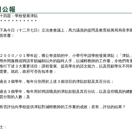
十四題：學校發展津貼
＊＊＊＊＊＊＊＊＊＊
為今日（十二月七日）立法會會議上，馬力議員的提問及教育統籌局局長李
面答覆：
０００／０１學年起，獲公帑資助的中、小學可申請學校發展津貼（「津貼
用外間服務或聘請常額編制以外的臨時人手，以減輕教師的工作量，令他們有
推行下述３大重要項目：課程發展、提高學生的語文能力，以及照顧學生不同
需要。就此，政府可否告知本會：
過去３個學年，每年分別用於上述３個項目的津貼款額及其百分比；
過去３個學年，每年用於聘請職員的津貼款額及其百分比，以及這些職員的總
質分類的人數；及
有否評估向學校提供津貼對減輕教師的工作量的成效；若有，評估的結果？
士：