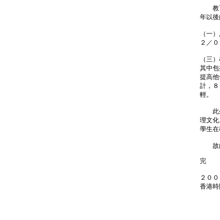
教育
年以後
（一）
２／０
（三）
其中包
提高他
計，８
輕。
此外
理文化
學生在
故此
完
２００
香港時