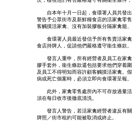
次，檢視他們有否嚴格遵守有關衞生條件，
自本年十月一日起，食環署人員共發出1
警告予公眾街市及新鮮糧食店的活家禽零售
客觸摸活家禽、沒有加裝膠板分隔家禽籠、
食環署人員最近發信予所有售賣活家禽
食店持牌人，促請他們嚴格遵守衞生條款。
發言人重申，所有經營者及員工在家禽
膠手套外，衞生條款還包括要求他們穿着圍
及員工不得明知而容許顧客觸摸活家禽。假
病或死亡個案時，必須立即向食環署呈報。
此外，家禽零售處所內不可存放過量活
須在每日收市後徹底清洗。
發言人警告，若活家禽經營者違反有關
牌照／街市租約可能被取消或終止。