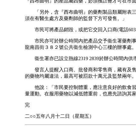
『西布曲明』的產品屬西藥，必須獲註冊才可在市
「另外，含『西布曲明』的藥劑製品類屬附表三
須在有醫生處方及藥劑師的監督下方可發售。」
市民可將產品銷毀，或把它交回入口商(電話6033 8
市民亦可於辦公時間內把產品交予衞生署藥劑事
龍南昌街３８２號公共衞生檢測中心三樓的辦事處
衞生署亦已設立熱線2319 2839於辦公時間內供
發言人提醒入口商、批發商和零售商，藏有及售
的藥物均屬違法，最高可被罰款十萬元及監禁兩年
他說：「市民要控制體重，應注意良好的飲食習
量運動。在服用藥物以減低體重前，也應先諮詢其
完
二○○五年八月十二日（星期五）