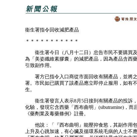
衞生署指令回收減肥產品
＊＊＊＊＊＊＊＊＊＊＊
衞生署今日（八月十二日）忠告市民不要購買及
為「美姿纖維素膠囊」的減肥產品，因為產品含西
引致副作用。
署方已指令入口商從市面回收有關產品，並將之
署。市民如已購買了該產品應立即停止服用，如有
生。
衞生署發言人表示8月5日接到有關產品的投訴，
化驗，發現它含西藥「西布曲明」(sibutramine)，
《藥劑業及毒藥條例》註冊。
他說：「『西布曲明』能壓抑食慾，其副作用包
上升及心跳加速，有心臟及循環系統毛病的人士不