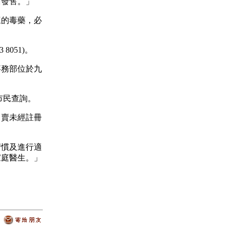
面發售。」
的毒藥，必
051)。
務部位於九
。
市民查詢。
賣未經註冊
。
慣及進行適
家庭醫生。」