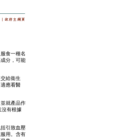
服食一種名
藥成分，可能
交給衞生
不適應看醫
並就產品作
而且沒有根據
括引致血壓
應服用。含有