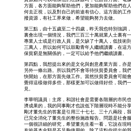
方面，各方面能夠幫助他們，更加能夠幫助他們在
何去正視，以及對自己的前途有信心。這方面的工
撥資源，有社工界來做，希望能夠努力去做。
第三點，由十五歲至二十四歲，昨天我也特別強調
裏會出現一個情況，我們三百三十萬就業人士裏有
專業人士或是行政人員，是欠缺了十萬人，低技術
三萬人，所以如何可以鼓勵青年人繼續讀書，在這
保貧窮是無關係的，一定可以給予他們繼續讀書。
第四點，我想提出來的是文化與創意產業方面，亦
另外一條出路。所以我們不會等待扶貧委員會，我
快開始，在那方面先做工作。當然扶貧委員會可能
覺得這樣做得多些，那樣更加可以做得好些，我們
見。
李華明議員：主席，和諧社會是需要各階層的市民
濟成果的，我的同事剛才也說低下階層現時不能分
剛才董先生的答案是引用三十七七、三十八兩段，
已完全消化了董先生的整份施政報告。問題是社會
一個很詳細的研究，希望董先生看一看，它說在現
友的基本金額是不足夠使用的，除了這點你提出的