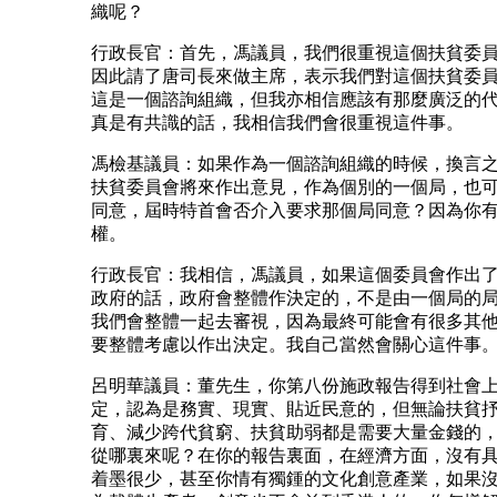
織呢？
行政長官：首先，馮議員，我們很重視這個扶貧委
因此請了唐司長來做主席，表示我們對這個扶貧委
這是一個諮詢組織，但我亦相信應該有那麼廣泛的
真是有共識的話，我相信我們會很重視這件事。
馮檢基議員：如果作為一個諮詢組織的時候，換言
扶貧委員會將來作出意見，作為個別的一個局，也
同意，屆時特首會否介入要求那個局同意？因為你
權。
行政長官：我相信，馮議員，如果這個委員會作出
政府的話，政府會整體作決定的，不是由一個局的
我們會整體一起去審視，因為最終可能會有很多其
要整體考慮以作出決定。我自己當然會關心這件事
呂明華議員：董先生，你第八份施政報告得到社會
定，認為是務實、現實、貼近民意的，但無論扶貧
育、減少跨代貧窮、扶貧助弱都是需要大量金錢的
從哪裏來呢？在你的報告裏面，在經濟方面，沒有
着墨很少，甚至你情有獨鍾的文化創意產業，如果