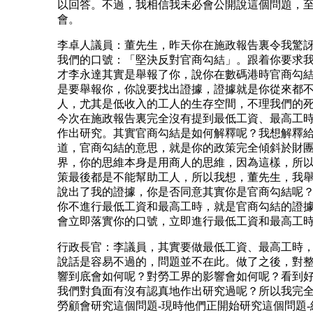
以回答。不過，我相信我未必會公開說這個問題，
會。
李卓人議員：董先生，昨天你在施政報告裏令我驚
我們的口號：「堅決反對官商勾結」。跟着你要求
才李永達其實是舉報了你，說你在數碼港時官商勾
是要舉報你，你說要找出證據，證據就是你從來都
人，尤其是低收入的工人的生存空間，不理我們的
今次在施政報告裏完全沒有提到最低工資、最高工
作出研究。其實官商勾結是如何解釋呢？我想解釋
道，官商勾結的意思，就是你的政策完全傾斜於財
界，你的思維本身是用商人的思維，因為這樣，所
策最後都是不能幫助工人，所以我想，董先生，我
說出了我的證據，你是否同意其實你是官商勾結呢
你不進行最低工資和最高工時，就是官商勾結的證
會立即落實你的口號，立即進行最低工資和最高工
行政長官：李議員，其實要做最低工資、最高工時
說話是容易不過的，問題並不在此。做了之後，對
響到底會如何呢？對勞工界的影響會如何呢？看到
我們對負面有沒有認真地作出研究過呢？所以我完
勞顧會研究這個問題-現時他們正開始研究這個問題-