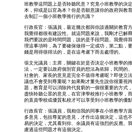
班教學這問題上是否聆聽民意？究竟小班教學的決
本，抑或是以官為本？你是否願意讓你的政府與教
去制訂一個小班教學推行的共識？
行政長官：張議員，最近幾次都與你談過關於教育
我覺得都很有建設性。就這問題來說，我剛才已解
我們要說的是時間問題，說的是手段問題。我覺得
理這事項時，為了要確保做得一定成功，第二點，
錢是用得很得法的，是在這考慮下而去處理的。
張文光議員：主席，關鍵在於是否決定小班教學的
法，一定要以政府個別官員的想法為依歸，民間的
社會的、家長的意見是完全不值得考慮呢？即使立
議也不會受到尊重呢？如果剛才董先生說你很重視
題，教育是可以消除跨代貧窮的一個很重要的方式
盡快聆聽公眾的意見，在官津學校推行小班教學，
的直資學校或優質私校才可以享受到小班教學的優
行政長官：張議員，我相信我的同事在小班教學方
多意見，包括尊駕的意見，才作出這個決定，這也
易的決定，尤其看到你、余議員有這強烈的反應。
慮過這些問題才有這個決定。