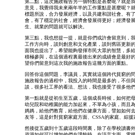
第二點，這次施政報告另一個特點是甚麼呢？就是
意見，我覺得我未來兩年半的工作重點是甚麼呢？
標題所說，合力發展經濟，以及共建和諧社會。有
會，有了穩定的社會，經濟會發展得更好；經濟發
生、就業的問題就可以解決。
第三點，我也想提一提，就是你們或許會留意到，
工作方向時，談到創意和文化產業，談到舊區更新
面我也提出了，希望能夠發揮市民大眾的智慧，多
積極參與，在這個過程裏最後出來的成績會是最好
望你們留意到這次我的施政報告這幾方面的重點。
回答你這個問題，李議員，其實就這個跨代貧窮的
施政報告的過程中，我投入的時間是最多的，不但
談，很多社工界的看法、想法，我也接受了很多他
第一點就是從初生至五歲，這個成長時候，如何把
幼兒院和幼稚園的能力加起來，不單為小孩，而且
媽媽，給他們教育，給他們在健康方面，譬如如何
友等，這是針對貧窮家庭方面、CSSA的家庭、綜援
然後從五歲到十五歲這段時間裏，除了在學校讀書
資源如何可以增加他們在課餘時，在語言方面、電