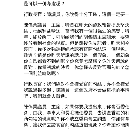
是可以一併考慮呢？
行政長官：譚議員，你說得十分正確，這個一定要
陳偉業議員：主席，特首在昨天的施政報告提及堅
結，杜絕利益輸送。當時我有一個很強烈的感覺，
年，終於醒了，可能給我們的胡錦濤主席訓示，要
終於看到社會的現實。但是隨後你見記者，昨天和
裏面，你多次強調拒絕承認有官商勾結這一個現象
睡過？還是你昨天所說的話只是一個假象、一個幻
你自己都看不到的呢？你究竟怎麼樣？你昨天所說
反對，你當初說的時候，你怎樣去反對官商勾結？
一個利益輸送呢？
行政長官：我們絕對不會接受官商勾結，亦不會接
我說過很多遍，陳議員，這個政府不會做這樣的事
吧，我們就會去跟進。
陳偉業議員：主席，如果你要我提出來，你會否委
會，由我、李卓人和長毛擔任委員，去調查香港的
商勾結的現實呢？你不成立委員會去調查，你如何
料，讓我們去證實官商勾結這個現象？你希望你能