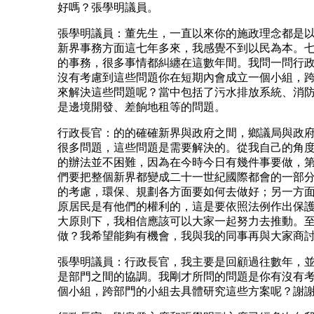
好嗎？張學明議員。
張學明議員：董先生，一直以來你的施政理念都是
新界事務方面這七年多來，我感覺不到以民為本。
的事務，很多事情都糾纏在這數年間。我問一問行
沒有考慮到這些問題你在短期內會成立一個小組，
來解決這些問題呢？當中包括了污水排放系統、消
是邊境開發、差餉地租等的問題。
行政長官：的的確確新界與政府之間，鄉議局與政
很多問題，這些問題是需要解決的。從我自己的角
的辦法並不困難，因為在今時今日有幾件事要做，
們要把整個新界都變成二十一世紀國際都會的一部
的考慮，環保、規劃各方面要如何去做好；另一方
原居民是有他們的權利的，這是要依照法例作出保
大原則下，我相信應該可以大家一起努力去推動。
做？我希望能夠有機會，我與我的同事再與大家商
張學明議員：行政長官，我主要是回顧過往數年，
是部門之間的協調。我剛才所問的問題是你有沒有
個小組，跨部門的小組去具體研究這些方案呢？謝