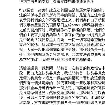
得到立法會的支持，讓議案能夠盡快通過呢？
行政長官：改善行政立法的關係是普羅大眾的願望
法的關係亦是我們所有同事的願望。最近有立法會
表示要我們的文件不要延遲送來，我們亦作出了積
們表示有些重要的項目早日交給panel（事務委員會
之前先開始商討，我們都作出了積極的回應。他們
們的主要官員是否夠勤力？前來你們的panel是否足
是否足夠？我們都盡力而為，一切一切都是希望能
立法的關係。所以我十分期望立法會議員能夠與我
起，大家一起把這個關係搞得更好。搞好關係是一
件，其他的問題會更容易處理。若果立法會成員與
為本的施政，我覺得很多問題會更容易解決。
馮檢基議員：我想問一問特首，在特首的施政報告
段，提出成立扶貧委員會，我想問特首，扶貧委員
定權的委員會？還是一個諮詢架構呢？譬如說這個
們要有一個貧窮線的，我們要制定一些政策和某些
那委員會本身可否作出一個決定，而其他局要跟這
是只是做個意見，然後交給那些局，那些局又可以
後，可以不接受這個扶貧委員會的決定的。比如剛
線為例，實在來說扶貧委員會是一個諮詢組織？還