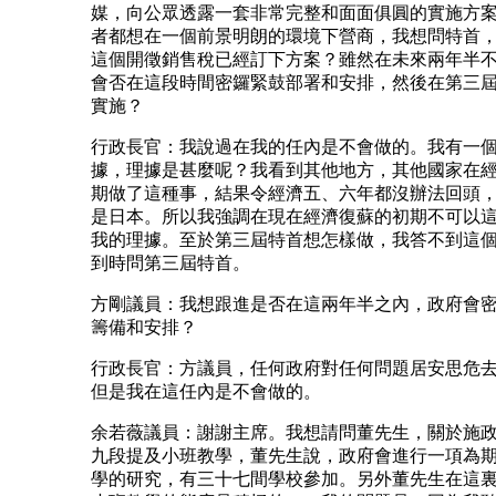
媒，向公眾透露一套非常完整和面面俱圓的實施方
者都想在一個前景明朗的環境下營商，我想問特首
這個開徵銷售稅已經訂下方案？雖然在未來兩年半
會否在這段時間密鑼緊鼓部署和安排，然後在第三
實施？
行政長官：我說過在我的任內是不會做的。我有一
據，理據是甚麼呢？我看到其他地方，其他國家在
期做了這種事，結果令經濟五、六年都沒辦法回頭
是日本。所以我強調在現在經濟復蘇的初期不可以
我的理據。至於第三屆特首想怎樣做，我答不到這
到時問第三屆特首。
方剛議員：我想跟進是否在這兩年半之內，政府會
籌備和安排？
行政長官：方議員，任何政府對任何問題居安思危
但是我在這任內是不會做的。
余若薇議員：謝謝主席。我想請問董先生，關於施
九段提及小班教學，董先生說，政府會進行一項為
學的研究，有三十七間學校參加。另外董先生在這