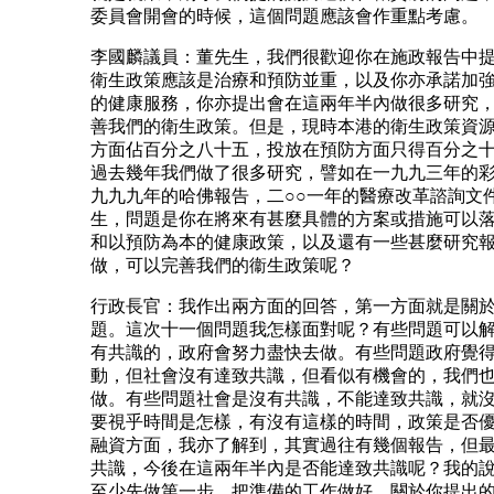
委員會開會的時候，這個問題應該會作重點考慮。
李國麟議員：董先生，我們很歡迎你在施政報告中
衛生政策應該是治療和預防並重，以及你亦承諾加
的健康服務，你亦提出會在這兩年半內做很多研究
善我們的衛生政策。但是，現時本港的衛生政策資
方面佔百分之八十五，投放在預防方面只得百分之
過去幾年我們做了很多研究，譬如在一九九三年的
九九九年的哈佛報告，二○○一年的醫療改革諮詢文
生，問題是你在將來有甚麼具體的方案或措施可以
和以預防為本的健康政策，以及還有一些甚麼研究
做，可以完善我們的衞生政策呢？
行政長官：我作出兩方面的回答，第一方面就是關
題。這次十一個問題我怎樣面對呢？有些問題可以
有共識的，政府會努力盡快去做。有些問題政府覺
動，但社會沒有達致共識，但看似有機會的，我們
做。有些問題社會是沒有共識，不能達致共識，就
要視乎時間是怎樣，有沒有這樣的時間，政策是否
融資方面，我亦了解到，其實過往有幾個報告，但
共識，今後在這兩年半內是否能達致共識呢？我的
至少先做第一步，把準備的工作做好。關於你提出