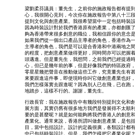
梁劉柔芬議員：董先生，之前你的施政報告都有提
心，我很開心見到，今次你在施政報告中第八十三
提到文化與創意產業。我很希望當中一定包括時裝
因為時裝設計對於我們香港原有的產業，亦都創匯
夠為香港帶來很多創意的職位，我相信跟你的意念
如果我們從一個出口產品主導者的角色，香港作為
主導者的角色，我們是可以迎合香港和中港兩地之
的程度，把創意產業做得更好，同時間亦可以把握
頭邁進。但是董先生，我想問，之前我們已經提過
心，但已是幾年前的事，但是好像我們的特區政府
零星星幾把聲音在推動做這些工作，究竟董先生有
來要跟進這件事，即使現時你叫它做創意產業也好
我們怎樣落實去跟進呢？因為別人已在飛，已在跑
地踏步，這樣不行的。謝謝，董先生。
行政長官：我在施政報告中有幾段特別提到文化和
展方面，其實仍舊有很多地方我們是發展得不太順
要的是甚麼呢？就是如何能夠將我們香港人的創意
產業化。通常來說，香港所謂叫做創意產業，是包
目，當中包括設計。設計的定義很廣，各類設計都
中已包括時裝設計。但是，我們怎樣把它產業化呢