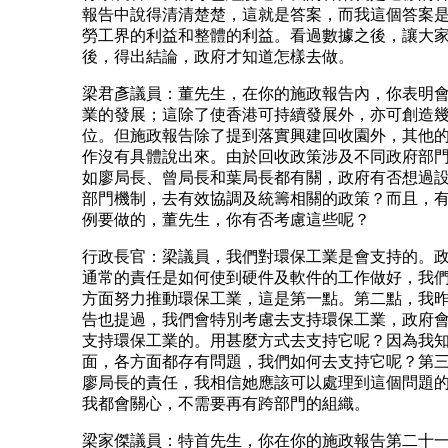
報告中說得清清楚楚，這就是答案，而我這個答案
勞工界的利益和整體的利益。看過數據之後，讓大
後，得出結論，政府才知道怎樣去做。
梁君彥議員：董先生，在你的施政報告內，你表明
業的發展；這除了使香港可持續發展外，亦可創造
位。但施政報告除了提到落實興建回收園外，其他
作沒有具體說出來。由於回收政策涉及不同政府部
如廖局長、曾局長和葉局長都有關，政府有否想過
部門機制，去有效協調及統籌相關的政策？而且，
例要做的，董先生，你有否考慮這些呢？
行政長官：梁議員，我們對環保工業是會支持的。
通常的責任是如何使到硬件及軟件的工作做好，我
方面努力推動環保工業，這是第一點。第二點，我
告也提過，我們會特別考慮去支持環保工業，政府
支持環保工業的。用甚麼方式去支持它呢？因為我
面，各方面都存有問題，我們如何去支持它呢？第
廖局長的責任，我相信她應該可以處理到這個問題
我都會關心，不需要再有跨部門的組織。
梁家傑議員：特首先生，你在你的施政報告第二十