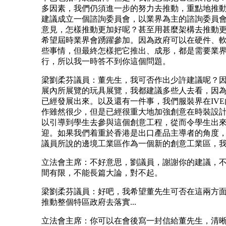
多因素，我們仍須進一步的努力去推動，重點地推
建議成立一個諮詢委員會，以業界為主的諮詢委員
意見，怎樣推動更加好呢？甚至用甚麼架構去推動
希望屆時業界會踴躍參加。因為政府可以在硬件、
些事情，但最終怎樣把它推出、成形，都是需要業
行，所以我一時答不到你這個問題。
梁劉柔芬議員：董先生，我可否作出少許建議呢？
展內所展覽的玩具展覽，我都建議多些人去看，因
已經發展出來。以及還有一件事，我們服裝界在IV
作雖然很少，但是已經很重大地加強創意在時裝設
以引導到學生去參與這個創意工程，從而令學生出
迎。如果我們着重於香港是出口產品主導者的角度
議員所說的邊境工業區作為一個新的創意工業區，我希
立法會主席：不好意思，劉議員，謝謝你的建議，
間有限，不能長篇大論，對不起。
梁劉柔芬議員：好吧，我希望董先生可否在這兩方
推動整個特區政府去落實...
立法會主席：你可以在會後寫一封信給董先生，清