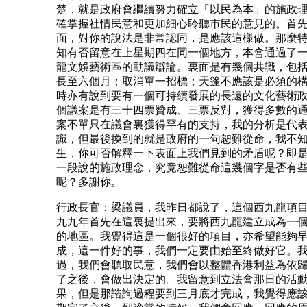
楚，就是政府會繼續努力確立「以民為本」的施政
確掌握社情民意和更加細心聆聽市民的意見的。首
面，對你的說法是非常認同，是應該這樣做。那麼
知有否留意在上星期四在同一個地方，本會通過了
龍文娛藝術區的動議辯論。裏面是有幾個共識，包
長至六個月；取消單一招標；天篷不應該是必須的
時亦有說到要有一個可持續發展的長遠的文化藝術
個議案是有三十四票贊成、三票反對，獲得多數的
案不單只在議會裏獲得罕有的支持，我的分析是代
識，但最後換到的就是政府的一句恕難從命，我不
生，你可否解釋一下表面上我們見到的矛盾呢？即
一段說的施政理念，究竟恕難從命這幾個字是否有
呢？多謝你。
行政長官：梁議員，我昨日都說了，這個西九龍項
九九年首先在這裏提出來，要將西九龍建立成為一
的地區。我覺得這是一個很好的項目，亦希望能夠
成，這一件好的事，我們一定要由始至終做好它。
過，我們會聽取民意，我們會以整體香港利益為依
了之後，會做出決定的。我留意到立法會那日的活
果，但是那諮詢過程要到三月底才完成，我覺得應