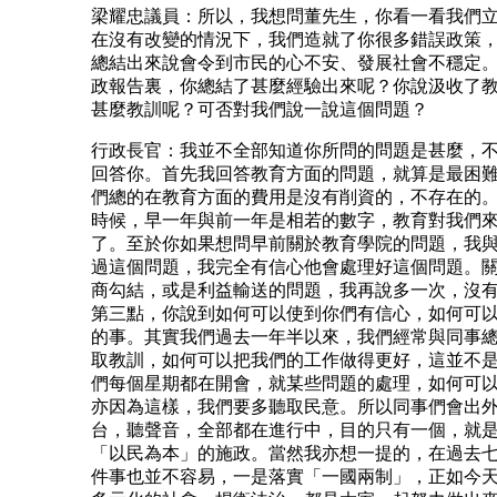
梁耀忠議員：所以，我想問董先生，你看一看我們
在沒有改變的情況下，我們造就了你很多錯誤政策
總結出來說會令到市民的心不安、發展社會不穩定
政報告裏，你總結了甚麼經驗出來呢？你說汲收了
甚麼教訓呢？可否對我們說一說這個問題？
行政長官：我並不全部知道你所問的問題是甚麼，
回答你。首先我回答教育方面的問題，就算是最困
們總的在教育方面的費用是沒有削資的，不存在的
時候，早一年與前一年是相若的數字，教育對我們
了。至於你如果想問早前關於教育學院的問題，我
過這個問題，我完全有信心他會處理好這個問題。
商勾結，或是利益輸送的問題，我再說多一次，沒
第三點，你說到如何可以使到你們有信心，如何可
的事。其實我們過去一年半以來，我們經常與同事
取教訓，如何可以把我們的工作做得更好，這並不
們每個星期都在開會，就某些問題的處理，如何可
亦因為這樣，我們要多聽取民意。所以同事們會出
台，聽聲音，全部都在進行中，目的只有一個，就
「以民為本」的施政。當然我亦想一提的，在過去
件事也並不容易，一是落實「一國兩制」，正如今