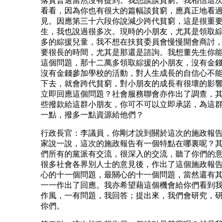
落實普選當然沒有提到。我想談談貧窮。我相信這
看看，因為你也有很大的篇幅談貧窮，應真正地看
見。因應第三十六段你說減少跨代貧窮，這是很重
生，我也說過很多次。現時的小朋友，尤其是領取
多的綜援兒童，我不想在扶貧委員會慢慢開會商討
要很長的時間，尤其是那還是諮詢。我想董先生你
這個問題，那十二萬多領取綜援的小朋友，沒有金
沒有金錢參加學校的活動，對人生成長的自信心不
下去，就會跨代貧窮，對小朋友的成長有很壞的影
立即回應這個問題？社會服務聯會亦作出了調查，
些撥款給這群小朋友，你可不可以立即承諾，為這
一點，撥多一點資源給他們？
行政長官：李議員，你剛才說到關於這次的施政報
家說一說，這次的施政報告有一個特點在哪裏呢？
們所有的黨派有交流，很深入的交流，聽了你們的
很多社會各界別人士的意見後，作出了這個施政報
心的十一個問題，最關心的十一個問題，當然還有
一一作出了回應。我亦希望藉這個機會給你們看到
作風，一有問題，我回答；提出來，我們會研究，
你們。