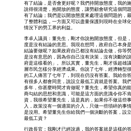
有了結論，是否會更好呢？我們持開放態度，我的
說得很清楚，抱開放的態度，讓勞顧會研究這個問
有了結論；我們是以開放態度來處理這個問題的，
了整體利益，一方面又可以盡量保護到現時在全球
情況下的勞工界的利益。
李卓人議員：董先生，剛才你說抱開放態度，但是
度是沒有結論的意思。我現在想問，政府自己本身
結論要做呢？如果政府自己都沒有結論去做，你等
是沒有意思的，因為你自己沒有決策，沒有決斷的
府是這樣看的」。所以其實，董先生，剛才張超雄
層市民怎樣分享經濟成果。你說了七年，經濟轉型
的工人痛苦了七年了，到現在仍沒有答案。我給你
有很多人都會同意，說設立最低工資就是答案。我
多年，你甚麼時間才肯做呢？董先生，希望你真的
商勾結的思想和意識，可能是這方面的意識令你不
資，我很希望董先生，這是真的，如果你不做這些
入，政策沒有一個適當的介入，只做一些瑣碎的事
是沒用。希望董先生你給我們一個決斷的答案，設
最低工資？
行政長官：我剛才已經說過，我的答案就是這樣的