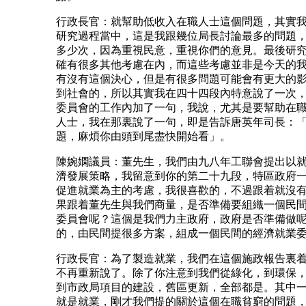
行政長官：就幫助低收入在職人士這個問題，其實
研究過程當中，這是我跟幾位局長討論最多的問題
多少次，因為重視民意，重視你們的意見。最後研
確有很多其他考慮在內，而這些考慮並非是今天的
有沒有這個決心，但是有很多問題可能會有更大的
到社會的，所以其實我在四十四段內特意說了一次
委員會的工作內加了一句，我說，尤其是要幫助在
人士，我在那裏說了一句，即是告訴唐英年司長：
題，麻煩你由頭到尾盡快開始看」。
陳婉嫻議員：董先生，我們由九八年工聯會提出以
濟發展策略，我留意到你的第二十九段，特區政府
促進就業為主的考慮，我很喜歡的，不過跟着就沒
果跟着董先生與我們商量，是否準備要組織一個民
委員會呢？這個是我們力主政府，政府是否準備做
的，由民間提很多方案，組成一個民間的經濟就業
行政長官：為了製造就業，我們在這個施政報告裏
不再重新說了。除了你注意到我們從綠化，到環保
到市政局項目的建設，舊區更新，全部都是。其中
就是就業，剛才我們提的關於這個在職貧窮的問題