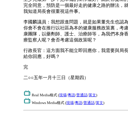
完全同意，預防是一個最好走的健康之路的辦法，
我知道局長會很重視這件事。
李國麟議員：我想跟進問題，就是如果董先生也認
你會不會在推行以社區為本的健康服務政策裏，考
康團隊，以藥劑師、護士、治療師等，為我們本身
療監察人呢？會否考慮這個政策呢？
行政長官：這方面我不能立即回應你，我需要與局
給你回應，好嗎？
完
二○○五年一月十三日（星期四）
Real Media格式 (
現場
/
粵語
/
普通話
/
英文
)
Windows Media格式 (
現場
/
粵語
/
普通話
/
英文
)