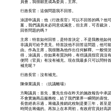
員會，我很願意成為委員，主席。
行政長官：這個問題我不回答。
涂謹申議員：他（行政長官）可以不回答的嗎？他
案，我們議員未必同意或滿意，但主席，可否裁決
回答問題的嗎？
主席：特首如何回答，是特首決定，不是我教他如
非議員可給予意見。特首說他不回答這問題，他可
由。作為主席，我很難為他作出任何解釋。一般情
得，涂議員，你如果有質詢時，有些議員指官員沒
便問（官員）有沒有補充。現在我最多只可以問特
補充呢？
行政長官：沒有補充。
陳偉業議員：（抗議離場）
方剛議員：首先，董先生你在昨天的施政報告中承
不會實施商品服務稅，給了我們業界一瞬間的喜悅
長曾經表示過，籌備及推銷此稅制是要三年，甚至
時間去籌備的。再加上在本周初，有政府官員好高