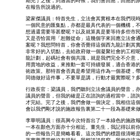
期完了之後，到適當的時候，我們會回應，回應的
在報告所說過的。
梁家傑議員：特首先生，立法會其實根本在我們現
一個民意的匯集點，亦都是最具代表的一個機構，
想過還需要等甚麼呢？以及就算真是要等待多些市
又是否恰當用「恕難從命」這幾個字來回應立法會
案呢？我想問特首，你會否覺得這個西九龍計劃其
非常好的入切點，去給政府做一個凝聚社會的工程
龍計劃，起碼社會有個共識，就是我們完全不介意
用賣地的收益，來推動一套可持續發展，適合香港
術政策。那特首會否真是希望用這作為一個基礎，
同德做好這件事，不要單是講，行動才最實際呢？
行政長官：梁議員，我們聽到立法會議員的聲音，
議員的聲音，但我的確是正在諮詢的過程當中，諮
才完結。完了之後，我們會做一個決定，我相信這
會以我們剛才說的施政報告裏第二十一段為基礎來
李華明議員：很高興今次特首出了一本綠色的施政
一本在顏色方面亦十分相近。董先生，我記得以前
的一些報告只是簡略看看。這次我們的標題很清晰