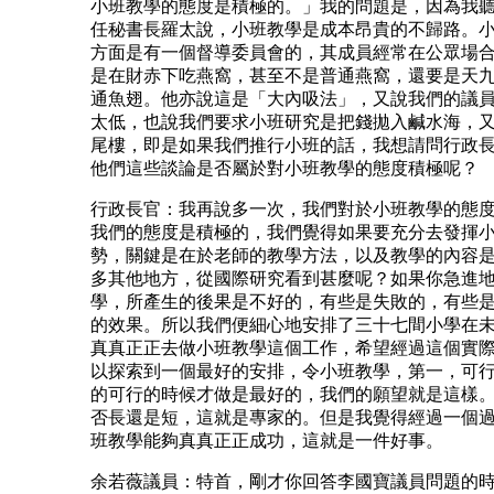
小班教學的態度是積極的。」我的問題是，因為我
任秘書長羅太說，小班教學是成本昂貴的不歸路。
方面是有一個督導委員會的，其成員經常在公眾場
是在財赤下吃燕窩，甚至不是普通燕窩，還要是天
通魚翅。他亦說這是「大內吸法」，又說我們的議
太低，也說我們要求小班研究是把錢拋入鹹水海，
尾樓，即是如果我們推行小班的話，我想請問行政
他們這些談論是否屬於對小班教學的態度積極呢？
行政長官：我再說多一次，我們對於小班教學的態
我們的態度是積極的，我們覺得如果要充分去發揮
勢，關鍵是在於老師的教學方法，以及教學的內容
多其他地方，從國際研究看到甚麼呢？如果你急進
學，所產生的後果是不好的，有些是失敗的，有些
的效果。所以我們便細心地安排了三十七間小學在
真真正正去做小班教學這個工作，希望經過這個實
以探索到一個最好的安排，令小班教學，第一，可
的可行的時候才做是最好的，我們的願望就是這樣
否長還是短，這就是專家的。但是我覺得經過一個
班教學能夠真真正正成功，這就是一件好事。
余若薇議員：特首，剛才你回答李國寶議員問題的