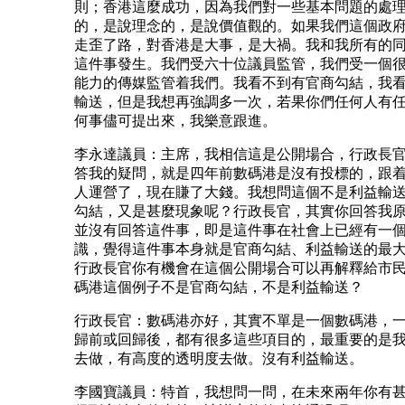
則；香港這麼成功，因為我們對一些基本問題的處
的，是說理念的，是說價值觀的。如果我們這個政
走歪了路，對香港是大事，是大禍。我和我所有的
這件事發生。我們受六十位議員監管，我們受一個
能力的傳媒監管着我們。我看不到有官商勾結，我
輸送，但是我想再強調多一次，若果你們任何人有
何事儘可提出來，我樂意跟進。
李永達議員：主席，我相信這是公開場合，行政長
答我的疑問，就是四年前數碼港是沒有投標的，跟
人運營了，現在賺了大錢。我想問這個不是利益輸
勾結，又是甚麼現象呢？行政長官，其實你回答我
並沒有回答這件事，即是這件事在社會上已經有一
識，覺得這件事本身就是官商勾結、利益輸送的最
行政長官你有機會在這個公開場合可以再解釋給市
碼港這個例子不是官商勾結，不是利益輸送？
行政長官：數碼港亦好，其實不單是一個數碼港，
歸前或回歸後，都有很多這些項目的，最重要的是
去做，有高度的透明度去做。沒有利益輸送。
李國寶議員：特首，我想問一問，在未來兩年你有