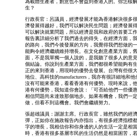
為載體生產者，創意也不會益到香港人的。你怎樣
生？
行政長官：呂議員，經濟發展才能為香港解決很多
濟發展得越好，我們可以解決民生問題；經濟發展
可以解決就業問題，所以經濟是我和政府的首要工
報告裏詳細分析了我們過去的得失，在經濟方面，
的路向，我們今後發展的方向，我覺得我們想做的
能夠令經濟繼續維持增長。在文化創意產業方面，
面，不是我單獨一個人說的，是我聽了很多人的意
個結論。你說到生產業方面，我們都很希望能夠有
正的來到香港，用現時的優勢去發展。台灣有些很
地位、高科技的manufacturers，我亦有很詳細地和
沒有可能來香港，看看香港有何優勢。現時來說，
港有何優勢，我知道你會說：「可否給他們一些優
相信問題尚未達致那個地步。如果有機會，我們一
做，但看不到這機會。我們會繼續努力。
張超雄議員：謝謝主席。行政長官，雖然我們的經
彈，正如你在施政報告內亦指出，有很多經濟指標
字的增長，我相信你和你身邊的人的生活一定是相
時，香港有很多基層市民的生活仍然是相當困苦，