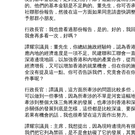
的。他們的基本金額是不足夠的。董先生，你可否
社聯那份報告，然後在這一方面如果同意請盡快調
予那群小朋友。
行政長官：我也曾看過那份報告，是的。好的，我
我會再多看一次，好嗎？
譚耀宗議員：董先生，你總結施政經驗時，認為香
應內地的經濟進度是一項不足。民建聯和工聯會一
深港邊境地區，以加強香港和內地的產業合作，從
經濟增長，又可以增加香港的就業機會，但在你的
全沒有提及這一點。你可否告訴我們，究竟會否在
件事呢？
行政長官：譚議員，這方面所牽涉的問題比較多些
可以做到一些事情，因為所牽涉的不單是河套這幅
牽涉到整個大珠三角將來的發展，也牽涉到香港和
步關係的發展到底是怎樣，這些都是比較深遠、要
若果有機會的話，我也很希望在這方面作出努力。
譚耀宗議員：主席，我想提出，因為現時邊境尚有
我們把它列為禁區，是不是會妨礙了它的發展，其