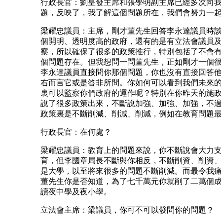
行政長官：劉皇發主席和張學明副主席已經多次向
題，反映了，我了解這個問題所在，我們會努力一
梁耀忠議員：主席，剛才董先生回答李永達議員時
個開明、透明度高的政府，還有的是有立法會議員
察，所以確保了很多的政策推行，特別包括了不會
個問題存在。但我想問一問董先生，正如剛才一個
李永達議員直接問你那個問題，你也沒有直接回答
右而言它或是答非所問。你如何可以看到我們未來
裏可以監察你們政府的運作呢？特別在你昨天的施
說了很多政策出來，不斷說加強、加強、加強，不
政策裏是不斷削減、削減、削減，例如在教育問題
行政長官：在何處？
梁耀忠議員：教育上的問題來說，你不斷說會大力
育，但李國章局長不斷與你相反，不斷削資、削資
是大學，以至將來很多的問題不斷削減。而最令我
董先生你是否知道，為了七千萬元你就削了二萬個
讀夜中學及夜小學。
立法會主席：梁議員，你可不可以發問你的問題？