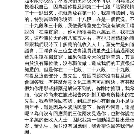
起來跟你說話，不過我怕主席說我不可以，因為違
按着我自己。因為當你提及到第二十七段「貼緊民
了十一點出來，把就業放在第一位，我當時聽到，
的，特別當聽到你說第二十八段，亦是一個實況。
二十九段和三十段，我便覺得董先生你沒有解決工
說的「在職貧窮」。你可能很喜歡八萬五吧，我把
來，這些職位大約有八萬五左右，有些只是猜想的
果跟我們現時五十多萬的低收入人士，董先生是知
議會，工聯會有三位立法會議員跟董先生討論過兩
董先生說在職貧窮，如果你說今天的貧窮問題，其
由於沒有職位做，沒有職位做，造成我們的工資很
知悉的。但是你在二十七段、二十八段、二十九段
有提及這個部分，董先生，貧困問題亦沒有提及到
會回答我，有甚麼創意文化工業有可能解決，有甚
假如你用那些解藥是解決不到的。你剛才搖頭，我
頭。假如你尚未在施政報告內針對工聯會所提出的
先生，我希望你回答我，到底是你心有餘而力不足
兩年半，還是因為在緊貼民意下，你有些困難，還
呢？為何沒有回應我們三位兩次見過你，也對你說
十多萬的低收入人士，因此我第一個動議是提出最
案，董先生，你並沒有回應到，我希望你回答我們
謝。