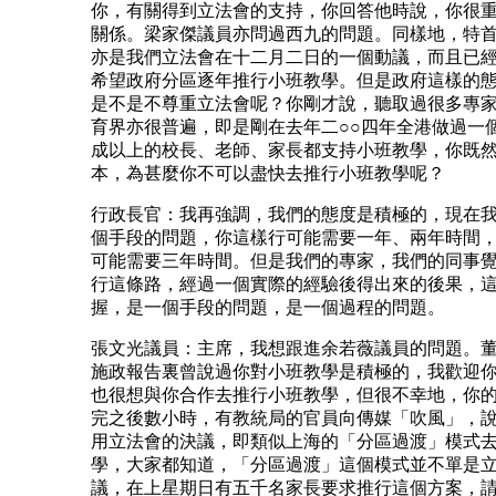
你，有關得到立法會的支持，你回答他時說，你很
關係。梁家傑議員亦問過西九的問題。同樣地，特
亦是我們立法會在十二月二日的一個動議，而且已
希望政府分區逐年推行小班教學。但是政府這樣的
是不是不尊重立法會呢？你剛才說，聽取過很多專
育界亦很普遍，即是剛在去年二○○四年全港做過一
成以上的校長、老師、家長都支持小班教學，你既
本，為甚麼你不可以盡快去推行小班教學呢？
行政長官：我再強調，我們的態度是積極的，現在
個手段的問題，你這樣行可能需要一年、兩年時間
可能需要三年時間。但是我們的專家，我們的同事
行這條路，經過一個實際的經驗後得出來的後果，
握，是一個手段的問題，是一個過程的問題。
張文光議員：主席，我想跟進余若薇議員的問題。
施政報告裏曾說過你對小班教學是積極的，我歡迎
也很想與你合作去推行小班教學，但很不幸地，你
完之後數小時，有教統局的官員向傳媒「吹風」，
用立法會的決議，即類似上海的「分區過渡」模式
學，大家都知道，「分區過渡」這個模式並不單是
議，在上星期日有五千名家長要求推行這個方案，