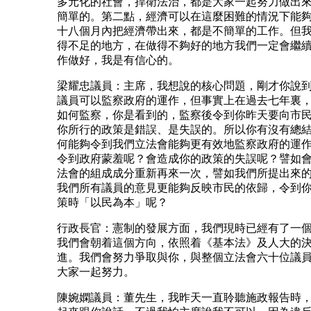
多元化的社會，捍衛法治，都是大家一起努力做出
簡單的。第二點，經濟可以在這麼困難的情況下能
十八個月內把經濟帶出來，都是不簡單的工作。但
得不足的地方，在做得不夠好的地方我們一定會繼
作做好，我是有信心的。
梁耀忠議員：主席，我想說的核心問題，剛才你說
議員可以監察政府的運作，但事實上在過去七年裏
如何監察，你是看到的，監察後令到你昨天要向市
你所行的政策是錯誤、是失誤的。所以你有沒有總
何能夠令到我們立法會能夠更有效地監察政府的運
令到政府蒙羞呢？會造成你的政策的失誤呢？譬如
法會的組成成分重新再來一次，譬如我們所提出來
我們所有議員的意見更能夠反映市民的依歸，令到
策時「以民為本」呢？
行政長官：憲制的發展方面，我們現時已經有了一
我們會朝着這個方向，依照着《基本法》及人大的
進。我們會努力爭取與你，與整個立法會六十位議
大家一起努力。
陳婉嫻議員：董先生，我昨天一直聆聽施政報告時