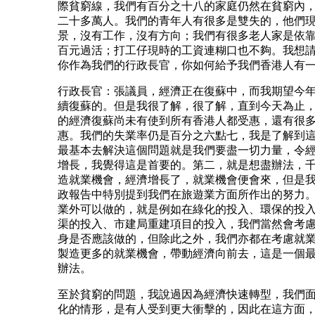
際貧窮線，我們有百分之十八的家庭仍然在貧窮內
二十多萬人。我們的青年人有很多是雙失的，他們
景，沒有工作，沒有方向；我們有很多老人家是依
百元過活；打工仔現時的工資連糊口也不夠。我想
你作為我們的行政長官，你如何給予我們香港人有
行政長官：張議員，經濟正在復蘇中，而我期望今
續復蘇的。但是我很了解，很了解，直到今天為止
的經濟復蘇尚未有使到所有香港人都受惠，還有很
惠。我們的失業率仍是百分之六點七，我是了解到
最基本去解決這個問題就是我們要盡一切力量，令
增長，我覺得這是首要的。第二，就是想盡辦法，
造就業機會，經濟增長了，就業機會便會來，但是
政報告中特別提到我們在旅遊業方面所作出的努力
業外可以做的，就是例如在綠化的投入、環保的投
渠的投入、市建局重建項目的投入，我們當然會考
身是否應該做的，但除此之外，我們亦都在考慮就
製造更多的就業機會，帶動經濟向前去，這是一個
辦法。
至於貧窮的問題，我說過因為經濟快速轉型，我們
化的情形，是有人受到更大衝擊的，因此在這方面