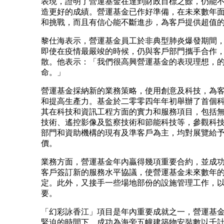
表現，證明了營運基金在達到財政目標之餘，仍能
造更好的成績。營運基金已作好準備，在未來數年
和挑戰，而且有信心能不斷進步，為客戶提供超值
黎仕海表示，營運基金員工於非典型肺炎爆發期間
即使在疫情最嚴竣的時候，仍與客戶部門攜手合作
散。他表示：「我們很高興營運基金的表現理想，
命。」
營運基金採納新的業務策略，使用創意及科技，為
和提高生產力。基金於二零零四年年初舉辦了首個
其在科技和資訊工程方面的實力和服務項目，包括
技術、遙控影像及監察技術和節能科技等，參觀科
部門和資助機構的現有及準客戶為主，均對展覽給
價。
業務方面，營運基金年內贏得幾項重要合約，並成
客戶簽訂新的服務水平協議，使營運基金未來數年
定。此外，又接手一些場地部份的設施管理工作，
要。
「幻彩詠香江」項目是年內重要成就之一，營運基
緊迫的時間下，成功為海旁五幢建築物安裝數以千