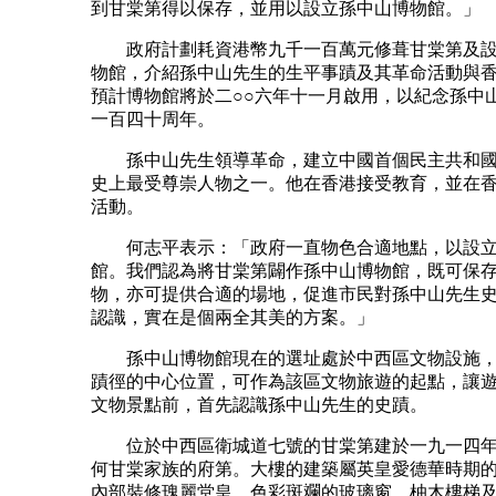
到甘棠第得以保存，並用以設立孫中山博物館。」
政府計劃耗資港幣九千一百萬元修葺甘棠第及設
物館，介紹孫中山先生的生平事蹟及其革命活動與
預計博物館將於二○○六年十一月啟用，以紀念孫中
一百四十周年。
孫中山先生領導革命，建立中國首個民主共和國
史上最受尊崇人物之一。他在香港接受教育，並在
活動。
何志平表示：「政府一直物色合適地點，以設立
館。我們認為將甘棠第闢作孫中山博物館，既可保
物，亦可提供合適的場地，促進市民對孫中山先生
認識，實在是個兩全其美的方案。」
孫中山博物館現在的選址處於中西區文物設施，
蹟徑的中心位置，可作為該區文物旅遊的起點，讓
文物景點前，首先認識孫中山先生的史蹟。
位於中西區衛城道七號的甘棠第建於一九一四年
何甘棠家族的府第。大樓的建築屬英皇愛德華時期
內部裝修瑰麗堂皇，色彩斑斕的玻璃窗、柚木樓梯