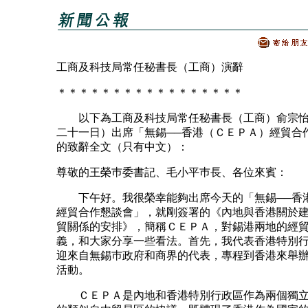
工商及科技局常任秘書長（工商）演辭
＊＊＊＊＊＊＊＊＊＊＊＊＊＊＊＊＊
以下為工商及科技局常任秘書長（工商）俞宗怡
二十一日）出席「無錫──香港（ＣＥＰＡ）經貿合
的致辭全文（只有中文）：
尊敬的王榮巿委書記、毛小平巿長、各位來賓：
下午好。我很榮幸能夠出席今天的「無錫──香港
經貿合作懇談會」，就剛簽署的《內地與香港關於
貿關係的安排》，簡稱ＣＥＰＡ，對錫港兩地的經
義，和大家分享一些看法。首先，我代表香港特別
迎來自無錫巿政府和商界的代表，專程到香港來舉
活動。
ＣＥＰＡ是內地和香港特別行政區作為兩個獨立