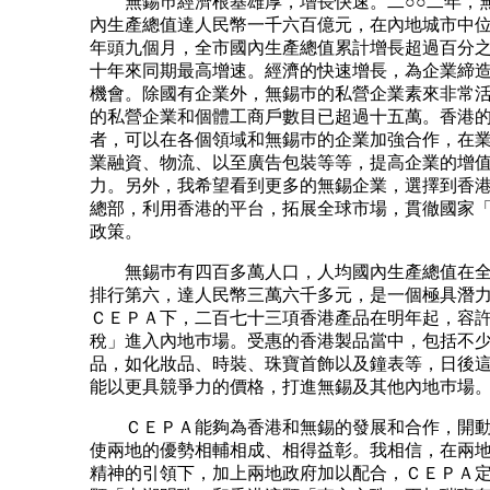
無錫巿經濟根基雄厚，增長快速。二○○二年，
內生產總值達人民幣一千六百億元，在內地城市中
年頭九個月，全市國內生產總值累計增長超過百分
十年來同期最高增速。經濟的快速增長，為企業締
機會。除國有企業外，無錫巿的私營企業素來非常
的私營企業和個體工商戶數目已超過十五萬。香港
者，可以在各個領域和無錫巿的企業加強合作，在
業融資、物流、以至廣告包裝等等，提高企業的增
力。另外，我希望看到更多的無錫企業，選擇到香
總部，利用香港的平台，拓展全球市場，貫徹國家
政策。
無錫巿有四百多萬人口，人均國內生產總值在全
排行第六，達人民幣三萬六千多元，是一個極具潛
ＣＥＰＡ下，二百七十三項香港產品在明年起，容
稅」進入內地巿場。受惠的香港製品當中，包括不
品，如化妝品、時裝、珠寶首飾以及鐘表等，日後
能以更具競爭力的價格，打進無錫及其他內地巿場
ＣＥＰＡ能夠為香港和無錫的發展和合作，開動
使兩地的優勢相輔相成、相得益彰。我相信，在兩
精神的引領下，加上兩地政府加以配合，ＣＥＰＡ