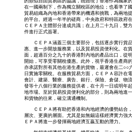
的類似自由貿易區的協議，既體現了香港作為國家
在一國兩制下，作為獨立關稅區的地位；也看準了
貿易組織為內地和香港帶來的機遇和挑戰，為兩地
的平台。經過一年半的磋商，中央政府和特區政府
ＣＥＰＡ主體部分達成共識；在上月二十九日，雙
件進行正式簽署。
ＣＥＰＡ涵蓋三個主要部分，包括逐步實行貨品
惠、進一步開放服務業，以及貿易投資便利化。在
面，超過百分之九十的香港對內地的產品出口，從
開始，可享受零關稅優惠。此外，視乎香港生產商
亦承諾對所有其他在港生產的貨物，最遲會在二○○
日實施零關稅。在服務貿易方面，ＣＥＰＡ容許在
會計、建築、醫療、廣告、銀行、保險、倉儲、物
發等十八個行業的服務提供者，在十月一日或明年
地巿場。至於貿易投資便利化的部分，則為兩地進
和貨物的往來，確立溝通機制。
ＣＥＰＡ將有助把香港和內地經濟的優勢結合，
層次、更廣的層面。尤其是如無錫這樣經濟實力強
ＥＰＡ將進一步發揮兩地經濟互贏互動的潛力。