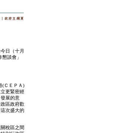
今日（十月
作懇談會」
(ＣＥＰＡ)
建立更緊密經
貿發展的意
行政區政府歡
辦這次盛大的
關稅區之間