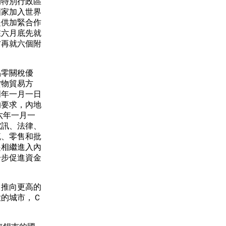
的特別行政區
國家加入世界
提供加緊合作
在六月底先就
方再就六個附
零關稅優
貨物貿易方
明年一月一日
的要求，內地
六年一月一
電訊、法律、
流、零售和批
起相繼進入內
一步促進資金
推向更高的
大的城市，Ｃ