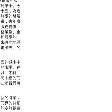
無錫巿的國
位列第十。今
之十五，為近
造無限的發展
活躍，去年底
的服務提供
業務策劃、企
值和競爭能
港來設立地區
「走出去」的
國的城巿中
力的巿場。在
許以「零關
少高中檔的商
這些消費品將
。
新的引擎，
地商界的開拓
定能令無錫這