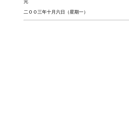
完
二ＯＯ三年十月六日（星期一）