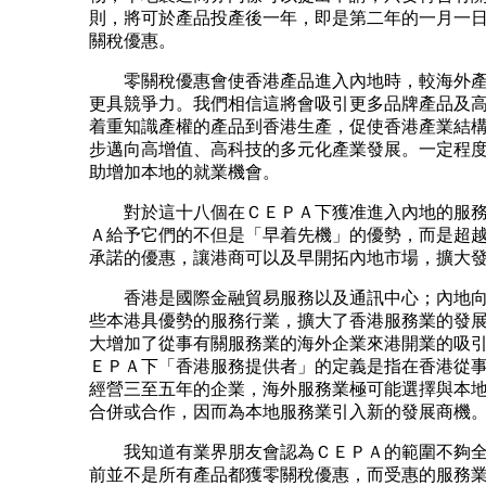
則，將可於產品投產後一年，即是第二年的一月一
關稅優惠。
零關稅優惠會使香港產品進入內地時，較海外產
更具競爭力。我們相信這將會吸引更多品牌產品及
着重知識產權的產品到香港生產，促使香港產業結
步邁向高增值、高科技的多元化產業發展。一定程
助增加本地的就業機會。
對於這十八個在ＣＥＰＡ下獲准進入內地的服務
Ａ給予它們的不但是「早着先機」的優勢，而是超
承諾的優惠，讓港商可以及早開拓內地市場，擴大
香港是國際金融貿易服務以及通訊中心；內地向
些本港具優勢的服務行業，擴大了香港服務業的發
大增加了從事有關服務業的海外企業來港開業的吸
ＥＰＡ下「香港服務提供者」的定義是指在香港從
經營三至五年的企業，海外服務業極可能選擇與本
合併或合作，因而為本地服務業引入新的發展商機
我知道有業界朋友會認為ＣＥＰＡ的範圍不夠全
前並不是所有產品都獲零關稅優惠，而受惠的服務