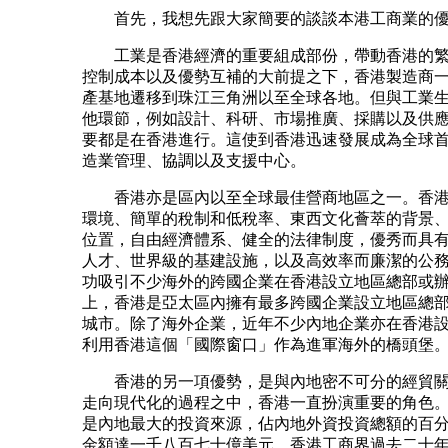
首先，我想先跟大家簡要的談談本港工商業的優
工業是香港經濟的重要組成部份，帶動香港的繁
控制成本以及優勢互補的大前提之下，香港製造商
產基地遷移到珠江三角洲以至全球各地。但與工業
他環節，例如設計、科研、市場推廣、採購以及供
要都是在香港進行。這使到香港迅速發展成為全球
造業管理、協調以及支援中心。
香港亦是區內以至全球最佳營商地區之一。香港
環境、簡單的稅制和低稅率、東西文化薈萃的背景
位置，自由經濟體系、健全的法律制度，優秀而具
人才、世界級的基建設施，以及高效率而廉潔的公
功吸引不少海外的跨國企業在香港設立地區總部或
上，香港是亞太區內擁有最多跨國企業設立地區總
城市。除了海外企業，近年不少內地企業亦在香港
利用香港這個「國際窗口」作為進軍海外的橋頭堡
香港的另一項優勢，是與內地密不可分的經貿關
走向現代化的過程之中，香港一直扮演重要的角色
是內地最大的投資來源，佔內地外資投資總額的百
金額達一千八百七十億美元。香港工商界過去二十