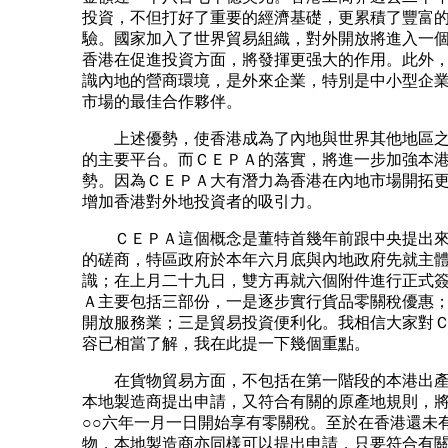
投資，不但打好了重要的經濟基礎，更累積了豐富
驗。國家加入了世界貿易組織，對外開放將進入一
香港在促進投資方面，將發揮更强大的作用。此外
識內地的營商環境，是外來企業，特別是中小型企
市場的最佳合作夥伴。
上述優勢，使香港成為了內地與世界其他地區之
的主要平台。而ＣＥＰＡ的落實，將進一步加強本
勢。因為ＣＥＰＡ大有潛力為香港在內地市場開拓
增加香港對外地投資者的吸引力。
ＣＥＰＡ這個概念是董特首幾年前跟中央提出來
的磋商，特區政府於本年六月底與內地政府先就主
識；在上月二十九日，雙方再就六個附件進行正式
Ａ主要包括三部份，一是逐步實行貨品零關稅優惠
開放服務業；三是貿易投資便利化。我相信大家對
容已相當了解，我在此提一下幾個重點。
在貨物貿易方面，不包括在第一階段的本港出產
本地製造商提出申請，又符合有關的原產地規則，
○○六年一月一日開始享有零關稅。至於在香港還未
物，本地製造商亦同樣可以提出申請，只要符合有