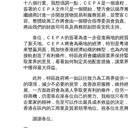
十八個行業。我想强調一點，ＣＥＰＡ是一個過程
簽署的ＣＥＰＡ文件只是一個開始，雙方會以循序
繼續商討進一步開放貨物貿易和服務貿易，並豐富
容。整體統籌工作將會由一個聯合指導委員會負責
將由我們的財政司司長及商務部副部長安民主持。
各位，ＣＥＰＡ的簽署為進一步促進兩地的經貿
了新天地。ＣＥＰＡ將會為兩地的經濟，特別是粵
來雙贏局面，既加快香港經濟結構的轉型，也為內
接軌創造了有利條件。特區政府會繼續跟業界保持
取業界的意見，看看如何制定其他配套措施，讓業
中獲得最大得益。
此外，特區政府將一如以往致力為工商界提供一
的環境，減少不必要的規管，改善政府服務，維持
展。一方面政府會為港人爭取更有利的條件，但另
得商機，仍需靠在座各位自己的努力。我相信只有
企業家的精神，先至可以作出最具成本效益的決定
香港在區內的工商業及貿易領導地位。祝各位生意
謝謝各位。