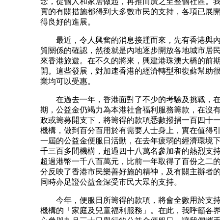
念，從個人和家居做起，再推而廣之至整個社區。
實的有關措施都得到大多數市民的支持，各項已展
得良好的進展。
最近，令人興奮的消息接踵而來，先有香港與內
貿關係的確認，然後就是內地逐步開放各地城市居
來香港旅遊。在不久的將來，興建港珠澳大橋的前
開。這些發展，對加速香港的經濟轉型和復蘇幫助
業均可以受惠。
在過去一年，香港面對了不少的考驗及挑戰，在
期，公益金仍竭力為本港社會福利服務籌款，在沒
政或籌募開支下，將籌得的款項悉數撥捐一百四十
機構，做到百分百用於有需要人士身上，實在值得
一屆的公益金便服日活動，在去年疲弱的經濟環境
千三百多間機構，超過四十八萬名參加者的熱烈支
超過港幣一千八百萬元，比前一年取得了百份之二
分反映了香港市民樂善好施的精神，及有關主辦者
同時亦足證公益金深受市民大眾的支持。
今年，便服日所籌得的款項，將會全數用於支持
機構的「家庭及兒童福利服務」。在此，我呼籲各