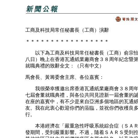
工商及科技局常任秘書長（工商）演辭
＊＊＊＊＊＊＊＊＊＊＊＊＊＊＊＊＊
以下為工商及科技局常任秘書長（工商）俞宗怡
八日）晚上在香港瓦通紙業廠商會３８周年紀念暨
就職典禮的致辭全文：（只有中文）
馬會長、黃籌委會主席、各位嘉賓：
我很榮幸獲邀出席香港瓦通紙業廠商會３８周年
七屆會董就職典禮，與各位共同見證新一屆會董的
在座的嘉賓中，有不少是來自亞洲多個地區的瓦通
友。我在此衷心歡迎你們的蒞臨，並祝你們收穫良
行。
本港經濟在「嚴重急性呼吸系統綜合症（ＳＡＲ
發期間，受到嚴重影響。不過，隨着ＳＡＲＳ受到