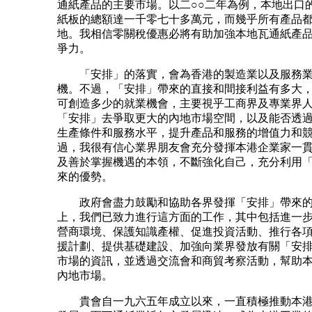
通紙產品的主要市場。以二○○二年為例，本地出口
紙板的總額達一千零七十多萬元，而幾乎所有產品
地。我相信零關稅優惠必將有助加強本地瓦通紙產
爭力。
「安排」的落實，會為香港的製造業以及服務業
機。不過，「安排」帶來的直接和間接利益有多大
可創造多少的就業機會，主要視乎工商界及專業界
「安排」去爭取更大的內地市場空間，以及能否透
生產條件和服務水平，提升產品和服務的增值力和
過，我很有信心業界朋友會充分發揮本港企業家一
及善於掌握機遇的本領，不斷強化自己，充分利用
來的優勢。
政府會盡力鼓勵和協助各界發揮「安排」帶來的
上，我們已致力進行這方面的工作，其中包括進一
營商環境、保護知識產權、促進投資活動、推行各
援計劃、提供基礎建設、加強向業界發放有關「安
市場的資訊，並透過交流會和商貿考察活動，幫助
內地市場。
貴會自一九六五年成立以來，一直積極推動本港