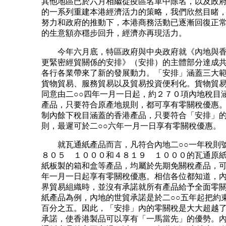
其他地區已於六月相繼從疫區名單中除名，以及政
的一系列重建本港經濟活力的策略，我們欣然目睹
努力和政府的推動下，本港商務活動已逐漸回復正
的生意額亦穩步回升，經濟亦再現活力。
今年六月底，特區政府與中央政府就《內地與香
更緊密經貿關係的安排》（安排）的主體部分達成
各行各業帶來了新的發展動力。「安排」涵蓋三大
貨物貿易、服務貿易以及貿易投資便利化。貨物貿
同意由二○○四年一月一日起，約２７０項內地稅目
產品，只要符合原產地規則，都可享有零關稅優惠
制內餘下稅目涵蓋的香港產品，只要符合「安排」
則，最遲可於二○○六年一月一日享有零關稅優惠。
就瓦通紙產品而言，凡符合內地二○○一年稅則
８０５ １０００和４８１９ １０００的瓦通原
紙板製的箱和盒等產品，均屬於先期免關稅產品，可
年一月一日起享有零關稅優惠。相信各位都知道，
界貿易組織時，並沒有承諾就所有產品給予全面零
紙產品為例，內地的世貿承諾是於二○○五年起把約
百分之五。因此，「安排」內的零關稅是大大超越
承諾，使香港製品可以享有「一馬當先」的優勢。