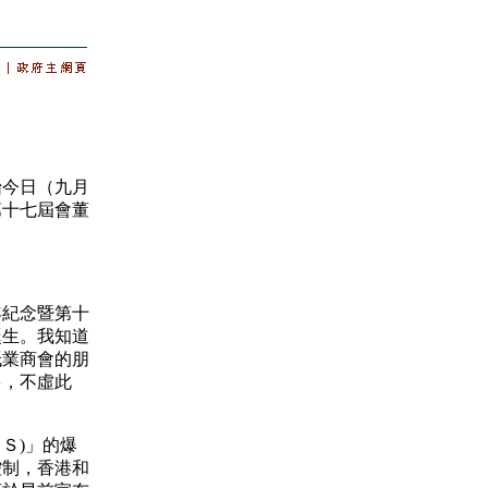
今日（九月
第十七屆會董
紀念暨第十
誕生。我知道
紙業商會的朋
多，不虛此
Ｓ)」的爆
控制，香港和