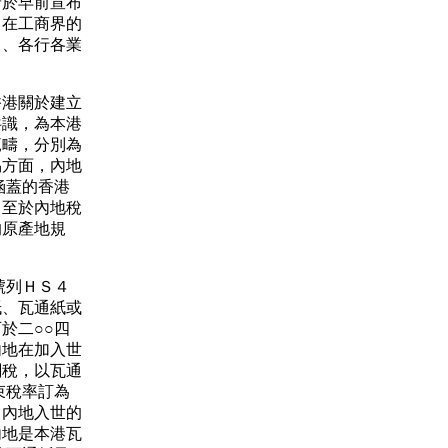
府於早前宣布
，在工商界的
常、各行各業
港關於建立
共識，為本港
範疇，分別為
易方面，內地
涵蓋的香港
。至於內地稅
的原產地規
號列ＨＳ４
紙、瓦通紙或
於二○○四
內地在加入世
關稅，以瓦通
束稅率訂為
了內地入世的
內地是本港瓦