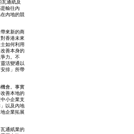
的瓦通紙及
都是輸往內
品在內地的競
帶來新的商
，對香港未來
人士如何利用
過改善本身的
競爭力。不
貫靈活變通以
「安排」所帶
機會。事實
步改善本地的
項中小企業支
排」以及內地
本地企業拓展
瓦通紙業的