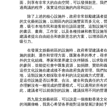
面，則享有非常大的自由空間，可以發揮創意。我
過商議的程序，落實這些設施的內容和設計。
除了上述的核心設施外，政府非常鼓勵建議者提
的文化藝術設施，以期區內的設施豐富而多元化，
應，吸引本地市民和遊客前往該區遊覽。這類設施
的書店、畫廊、工作室，以及各種排練和教育設施
建議者提出自由組合和創新意念的方案，以增添區
吸引力。
在發展文娛藝術區的設施時，政府希望建議者在
施的規劃、運作和管理方面，匯聚各界的專才，尋
外的文化組織、專家和業界建立伙伴關係，以求取
的參與，並能從社會中匯集資源，如捐贈、贊助和
這些文化設施在建成後不會由政府負責管理。我們
地，這類設施大都採取非牟利的法定組織方式營運
是這些設施是否以專業、合法、健全和負責任的方
亦理解沒有一種現成的營運模式，可以適用於所有
此，建議者可以就個別的設施，建議採用不同的營
西九龍文娛藝術區，可以說是一個推動香港文化
的鴻圖偉略，我衷心希望各界能對這個發展計劃給