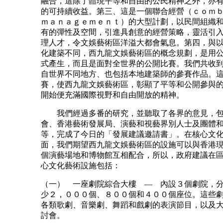
融合，這除了體現平等和自由的公民精神之外，亦
的可持續收益。第三、這是一個聯合經營（ｃｏｍ
ｍａｎａｇｅｍｅｎｔ）的大型計劃，以民間組織
有的彈性及空間，引進具創意的經營策略，靈活引
理人才，令文娛藝術區洋溢大都會氣息。第四，與
化建築不同，西九龍文娛藝術區的概念規劃，是用
式產生，而且是面對全世界的公開比賽。我們共收
自世界不同地方、也包括本地建築師的參賽作品。
賽，使西九龍文娛藝術區，彰顯了平等和公開參與
開始便充滿國際視野和自由開放的精神。
我們經過多番的研究，並聽取了各界的意見，包
會、香港藝術發展局、演藝和視藝界別人士及團體
等，完成了今日的「發展建議邀請書」。在核心文
面，我們期望西九龍文娛藝術區的設施可以與香港
個演藝場地和博物館互相配合，所以，政府建議在
心文化藝術設施包括：
（一） 一座劇院綜合大樓 — 內設３個劇院，
少２，０００個、８００個和４００個座位。這些
各類歌劇、音樂劇、舞蹈和戲劇的表演節目，以及
討會。