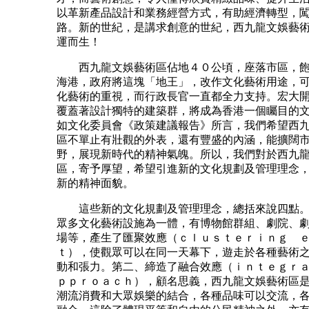
以革新產品設計和業務經營方式，有助經濟轉型，
路。新的世紀，是講求創意的世紀，西九龍文娛藝
運而生！
西九龍文娛藝術區佔地４０公頃，座落市區，飽
海港，政府將這塊「地王」，改作文化藝術用途，
化藝術的重視，而行政長官一直都全力支持。宏大
覆蓋著設計獨特的建築群，將成為香港一個矚目的
如文化委員會《政策建議報告》所言，我們希望西
區不單止有壯觀的外表，還有豐盛的內涵，能擴闊
野，展現新時代的精神氣魄。所以，我們對於西九
區，寄予厚望，希望引進新的文化規劃及管理理念
新的精神面貌。
這些新的文化規劃及管理理念，總括來說四點。
眾多文化藝術設施為一體，有博物館群組、劇院、
場等，產生了匯聚效應（ｃｌｕｓｔｅｒｉｎｇ 
ｔ），使觀眾可以在同一天幕下，遊走於各種藝術
動和張力。第二、締造了融合效應（ｉｎｔｅｇｒ
ｐｐｒｏａｃｈ），顧名思義，西九龍文娛藝術區
潮流消費和大眾娛樂的結合，各種品味可以交流，