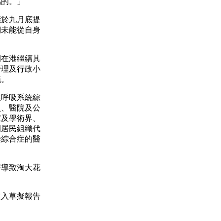
協的。」
於九月底提
們未能從自身
在港繼續其
管理及行政小
議。
呼吸系統綜
員、醫院及公
家及學術界、
園居民組織代
染綜合症的醫
導致淘大花
入草擬報告