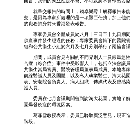
而言，我們的獨立性是不會、不可及將不會作出妥
就呈交報告的時間上，錢卓樂爵士解釋報告未能
交，是因為專家所處理的是一項艱巨任務，加上他
的職務抽身前來香港發表報告。
專家委員會全體成員於八月十三日至十九日期間
偵查事件發生經過的任務；專家委員會轄下的醫院
組和公共衞生小組於六月及七月分別舉行了兩輪會
期間，成員會見有關的不同界別人士及嚴重急性
合症（綜合症）事件中受影響人士，包括立法會議
共衞生當局官員、醫院管理局董事局成員、本地專
前線醫護人員及團體，以及私人執業醫生、淘大花
表、安老院舍負責人、病人組織、傳媒代表及曾感
護人員。
委員在七月會議期間曾到訪淘大花園，實地了解
園爆發疫症的環境因素。
葛菲雪教授表示，委員已聆聽廣泛意見，現正進
階段。