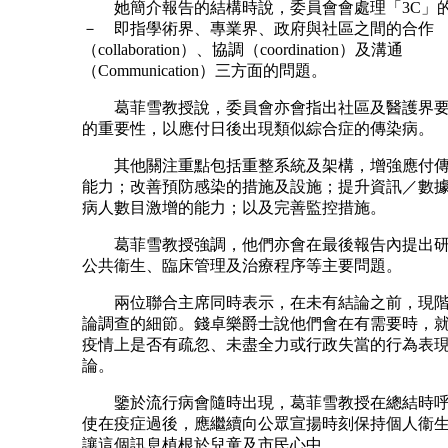
她簡介報告的結構時說，委員會會處理「3C
－ 即指學術界、專業界、政府與社區之間的合作
（collaboration）、協調（coordination）及溝通
（Communication）三方面的問題。
葛菲雪教授說，委員會亦會指出社區及醫護界要
的重要性，以應付日後出現類似綜合症的傳染病。
其他關注重點包括重整系統及架構，增強應付傳
能力；改善預防感染的措施及設施；提升資訊／數
病人數目激增的能力；以及完善監控措施。
葛菲雪教授強調，他們亦會在最後報告內提出研
公共衞生、臨床管理及治療程序等主要問題。
兩位聯合主席同時表示，在未有結論之前，現階
論調查的細節。錢卓樂爵士說他們會在有需要時，
疫情上是否有疏忽、未盡全力或行政失當的行為表
論。
鑒於流行病會隨時出現，葛菲雪教授在總結時呼
使在疫症過後，應繼續向公眾宣揚時刻保持個人衞
讓這個訊息植根於兒童及市民心中。