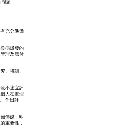
」的問題
有充分準備
染病爆發的
據管理及應付
究、培訓、
段不適宜評
就個人在處理
現，作出評
籲傳媒，即
生的重要性，