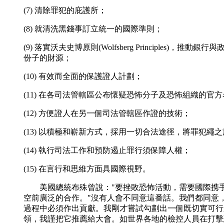
(7) 清除罪犯的庇護所；
(8) 就清洗黑錢事訂立統一的國際準則；
(9) 落實沃夫史博原則(Wolfsberg Principles)，推動
份子的財源；
(10) 有效而全面的保護證人計劃；
(11) 在各司法管轄區公布懷疑恐怖分子及恐怖組織的官
(12) 方便證人在另一個司法管轄區作證的技術；
(13) 以積極和嶄新方式，採用一切合法途徑，將罪犯繩
(14) 執行司法工作和預防遏止罪行須保障人權；
(15) 在言行和思維方面具國際視野。
美國總統布殊曾說："要挫敗恐怖活動，需要國際携
空前廣泛的合作。"沒有人會不同意這番話。我們都同意
過程中必須作出貢獻。我剛才嘗試勾劃出一個既切實可行
領，我謹把它推薦給大會。如世界各地的檢控人員在打擊