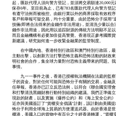
起，匯款代理人須向警方登記，並須將交易額達20,000
保存6年。至目前為止，已有783名匯款代理人向警方登記
有遵守法例而被檢控。由銀行業以外的商界採取有效程序
客戶和舉報可疑交易，均十分重要。由於恐怖分子採用"
技倆(即將合法得來的金錢作非法用途)，並清洗少量以合
錢作非法用途，因此用以追踪財源的傳統方法明顯不足以
而且金融機構有必要加倍提高警覺。香港現正參考國際貨
新建議，研究如何進一步收緊金融業的監管制度。
在中國內地、香港特別行政區和澳門特別行政區，最
主動出擊，以創新方法打擊恐怖主義和恐怖活動的財政來
明社會的合作，集全球力量對付恐怖主義帶來的問題。我
事情。
九一一事件之後，香港已授權執法機關在法庭的監察
子的資金。對於任何可能與恐怖分子有關的交易，金融及
任舉報。香港亦已訂立反恐法例，以符合《聯合國安理會第
和打擊清洗黑錢財務行動特別組織的建議。我們正準備立
現款的財產，以及實施《爆炸公約》和《海上安全公約》
近亦與美國簽訂了"貨櫃安全倡議"計劃，該計劃由美國
怖分子利用全球海上貿易的方便運送武器。由於香港是世
櫃港，美國入口的貨物中有百分之十經香港轉運，"貨櫃