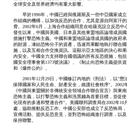
全球安全及世界經濟均有重大影響。
早於1996年，中國已經與俄羅斯及一些中亞國家成立
作組織的機構，以加強反恐的合作，尤其是源自阿富汗的
脅。2002年6月，上海合作組織同意在哈薩克設立反恐
發生以來，中國與美國、日本及其他東盟地區論壇成員國
措施打擊恐怖主義。中國和東盟地區論壇成員國的政府承
的財源，凍結恐怖分子的資產，迅速而果斷地執行聯合國
施，以及互相合作交換資訊。這顯示亞太地區的決心和果
內安全。中國全力支持聯合國倡議的所有反恐措施，包括
國安全理事會第1373號決議》、《制止向恐怖主義提供
和《爆炸公約》。
2001年12月29日，中國修訂內地的《刑法》，以"懲
保障國家和人民生命、財產安全，維護社會秩序"。2002
《中國與東盟關於非傳統安全領域合作聯合宣言》與東南
恐怖主義，以打擊恐怖主義和洗黑錢為首要目標，並促使
化現有的多邊和雙邊合作"。美國聯邦調查局在2002年1
處，協助推動反恐工作。中國公安部也成立了反恐怖局，
宣傳活動、提供反恐意見，並對恐怖組織進行調查，以及
保持聯繫。