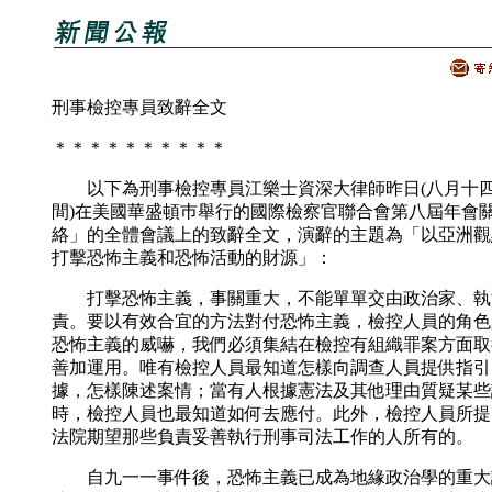
刑事檢控專員致辭全文
＊＊＊＊＊＊＊＊＊＊
以下為刑事檢控專員江樂士資深大律師昨日(八月十四
間)在美國華盛頓巿舉行的國際檢察官聯合會第八屆年會
絡」的全體會議上的致辭全文，演辭的主題為「以亞洲觀
打擊恐怖主義和恐怖活動的財源」：
打擊恐怖主義，事關重大，不能單單交由政治家、執
責。要以有效合宜的方法對付恐怖主義，檢控人員的角色
恐怖主義的威嚇，我們必須集結在檢控有組織罪案方面取
善加運用。唯有檢控人員最知道怎樣向調查人員提供指引
據，怎樣陳述案情；當有人根據憲法及其他理由質疑某些
時，檢控人員也最知道如何去應付。此外，檢控人員所提
法院期望那些負責妥善執行刑事司法工作的人所有的。
自九一一事件後，恐怖主義已成為地緣政治學的重大