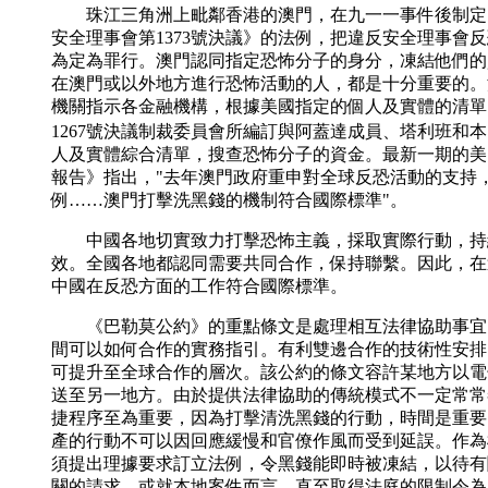
珠江三角洲上毗鄰香港的澳門，在九一一事件後制定
安全理事會第1373號決議》的法例，把違反安全理事會
為定為罪行。澳門認同指定恐怖分子的身分，凍結他們的
在澳門或以外地方進行恐怖活動的人，都是十分重要的。
機關指示各金融機構，根據美國指定的個人及實體的清單
1267號決議制裁委員會所編訂與阿蓋達成員、塔利班和本
人及實體綜合清單，搜查恐怖分子的資金。最新一期的美
報告》指出，"去年澳門政府重申對全球反恐活動的支持
例……澳門打擊洗黑錢的機制符合國際標準"。
中國各地切實致力打擊恐怖主義，採取實際行動，持
效。全國各地都認同需要共同合作，保持聯繫。因此，在
中國在反恐方面的工作符合國際標準。
《巴勒莫公約》的重點條文是處理相互法律協助事宜
間可以如何合作的實務指引。有利雙邊合作的技術性安排
可提升至全球合作的層次。該公約的條文容許某地方以電
送至另一地方。由於提供法律協助的傳統模式不一定常常
捷程序至為重要，因為打擊清洗黑錢的行動，時間是重要
產的行動不可以因回應緩慢和官僚作風而受到延誤。作為
須提出理據要求訂立法例，令黑錢能即時被凍結，以待有
關的請求，或就本地案件而言，直至取得法庭的限制令為