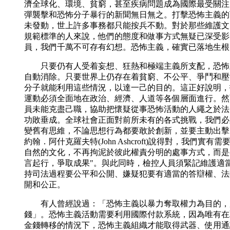
濟全球化、環境、貧窮，甚至疾病問題成為國際最受關注
彈襲擊和恐怖分子暴行的新聞無日無之。打擊恐怖主義的
未發動，世上許多事務都只能按兵不動。對於那些維護文
規範標準的人來說，他們的態度和做事方式無疑已深受影
員，我們千萬不可存有幻想。恐怖主義，確實已落地生根
只要仍有人受着妄想、狂熱和極端主義所支配，恐怖
自動消除。只要世界上仍存在着貧窮、不公平、爭鬥和壓
分子就能利用這些情況，以達一己的目的。這正好說明，
運動必須全面地在政治、經濟、人道等各個層面進行。然
員未能克盡己職，協助把懷疑從事恐怖活動的人繩之於法
功敗垂成。全球社會正面對前所未有的各式挑戰，我們必
變舊有思維，不論思想行為都要敢於創新，並要主動出擊
約翰．阿什克羅夫特(John Ashcroft)說得對，我們實有
自然的文化，不再拘泥於彼此權責分明的處事方式，而是
言起行，爭取成果"。與此同時，檢控人員須緊記維護適
持司法過程要公平和公開、嫌疑犯要有適當的答辯權、法
開和公正。
有人曾經說過：「恐怖主義以暴力奪取權力為目的，
錢」。恐怖主義活動需要利用國際付款系統，因為唯有在
金錢轉移的情況下，恐怖主義組織才能取得武器、使用通