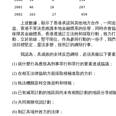
 2001　　46        18            207
 2002　　163        27            459
上述數據，顯示了香港承諾與其他地方合作，一同追
益。香港不單決意維護本地金融體系的信譽，同時亦會協
保障其金融體系。香港透過訂立法例和採取行動，致力打
動，立於前線，堅守崗位。作為參與行動的一份子，我們
須目標堅定，靈活多變，按所訂的綱領行事。
我認為，具成效的全球反恐綱領，必須具備以下要素
(1) 就什麼行為應視為刑事罪行和罪行的要素達成協議；
(2) 在相互法律協助方面採取積極進取的方針；
(3) 執法機關及時交換資料和情報；
(4) 已有滅罪計劃的地區與尚未有相類計劃的地區分享經
(5) 共同籌辦培訓計劃；
(6) 制訂具域外效力的法律；