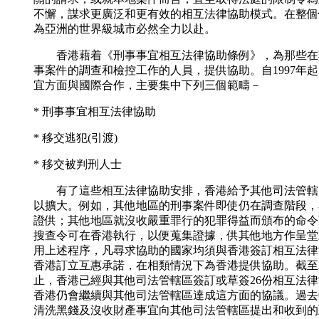
不懈，謀求更廣泛和更有效的相互法律協助模式。在整個
為亞洲的世界級城市必然全力以赴。
香港藉着《刑事事宜相互法律協助條例》，為那些在
事案件的調查和檢控工作的人員，提供協助。自1997年
宜方面與國際合作，主要集中下列三個範疇－
* 刑事事宜相互法律協助
* 移交逃犯(引渡)
* 移交被判刑人士
有了這些相互法律協助安排，香港給予其他司法管轄
以擴大。例如，其他地區的刑事案件即使仍在調查階段，
證供；其他地區就沒收嚴重罪行的犯罪得益而頒布的命令
搜查令可在香港執行，以便蒐集證據，供其他地方作呈堂
用上述程序，凡尋求協助的國家均須與香港簽訂相互法律
香港訂立互惠承諾，在相類情況下為香港提供協助。截至20
止，香港已經與其他司法管轄區簽訂或草簽26份相互法
香港仍會繼續與其他司法管轄區達成這方面的協議。過去
清洗黑錢及沒收財產事宜向其他司法管轄區提出和收到的