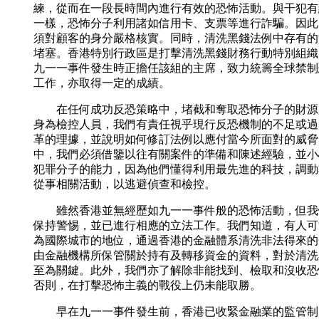
練，從而在一段長時間內進行有效的恐怖活動。與干犯有
一樣，恐怖分子利用諸如信用卡、支票等進行詐騙。因此
須對顧客的身分嚴格核實。同時，清洗黑錢法例中存有的
堵塞。香港特別行政區是打擊清洗黑錢財務行動特別組織
九一一事件發生時正擔任該組的主席，致力統籌全球禁制
工作，亦取得一定的成績。
在任何成功反恐策略中，堵截和奪取恐怖分子的財源
身為檢控人員，我們有責任視乎現行反恐機制的不足或過
革的理據，並說明如何修訂法例以應付當今所面對的威脅
中，我們必須借鑒以往有關案件的準備和陳述經驗，並小
犯罪分子的能力，因為他們懂得利用最先進的科技，調動
從事相關活動，以逃避偵查和檢控。
雖然香港並無經歷如九一一事件般的恐怖活動，但我
保持警惕，並已進行相應的立法工作。我們知道，有人可
為國際城市的地位，通過香港的金融體系清洗非法得來的
由金融機構所保管關於持有及轉移資金的資料，對於清洗
至為關鍵。此外，我們亦了解除非能找到、檢取和沒收恐
否則，在打擊恐怖主義的戰役上仍未能取勝。
早在九一一事件發生前，香港已收緊金融業的監管制度。