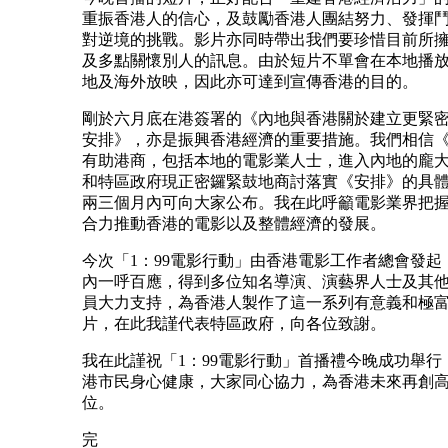
重振香港人的信心，及鼓勵香港人團結努力、發揮
對逆境的挑戰。影片亦同時帶出我們要珍惜目前所
及多點關懷別人的訊息。由於短片不單會在本地播
地及海外放映，因此亦可達到宣傳香港的目的。
剛於六月底在港簽署的《內地與香港關於建立更緊
安排》，亦是振興香港經濟的重要措施。我們相信
有助港商，包括本地的電影業人士，進入內地的龐
和特區政府現正密鑼緊鼓地商討落實《安排》的具
兩三個月內可向大家公布。我在此呼籲電影業界把
合力推動香港的電影以及整體經濟的發展。
今次「1：99電影行動」由香港電影工作者總會發起
內一呼百應，得到多位知名導演、演藝界人士及其
員大力支持，為香港人製作了這一系列有意義和極
片，在此我謹代表特區政府，向各位致謝。
我在此謹祝「1：99電影行動」首播禮今晚成功舉行
港市民身心健康，大家同心協力，為香港未來再創
位。
完