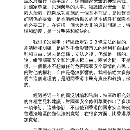
區政府履行《基本法》、保衛國家安全的神聖責任
到國家尊嚴、民族榮辱的大事。維護國家安全，是
港人治港」能夠成功實施的一個基本前提，是維繫
好關係的要素，是香港經濟振興的基本條件和保障
的必要工作。在這樣一個大是大非的原則問題上，
場和態度，是十分明確和堅決的。
我也多次重申：特區政府對２３條立法的目的、
常清晰和明確，是絕對不會影響市民的權利和自由
利和自由，過去是怎樣，立法之後，仍然是一樣的
說，維護國家安全和維護人權自由，兩者之間，不
係。一個根本不想做任何危害國家安全事情的市民
例對他的權利、自由是毫無影響的。我相信絕大多
明白這個道理的，是認同香港市民有責任和義務，
的。
經過將近一年的廣泛討論和諮詢，特區政府充分
的各種意見和建議，對國家安全條例草案作出了多
一項修訂。這些修訂，不但使到香港的國家安全條
普通法地區的類似法例寬鬆，在很多方面，比香港
加寬鬆。