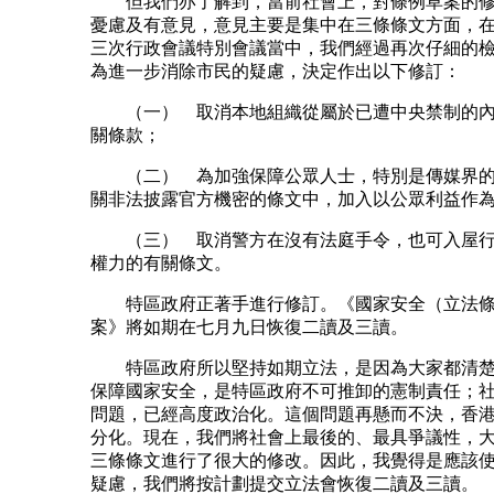
但我們亦了解到，當前社會上，對條例草案的修
憂慮及有意見，意見主要是集中在三條條文方面，
三次行政會議特別會議當中，我們經過再次仔細的
為進一步消除市民的疑慮，決定作出以下修訂：
（一） 取消本地組織從屬於已遭中央禁制的內
關條款；
（二） 為加強保障公眾人士，特別是傳媒界的
關非法披露官方機密的條文中，加入以公眾利益作
（三） 取消警方在沒有法庭手令，也可入屋行
權力的有關條文。
特區政府正著手進行修訂。《國家安全（立法條
案》將如期在七月九日恢復二讀及三讀。
特區政府所以堅持如期立法，是因為大家都清楚
保障國家安全，是特區政府不可推卸的憲制責任；
問題，已經高度政治化。這個問題再懸而不決，香
分化。現在，我們將社會上最後的、最具爭議性，
三條條文進行了很大的修改。因此，我覺得是應該
疑慮，我們將按計劃提交立法會恢復二讀及三讀。