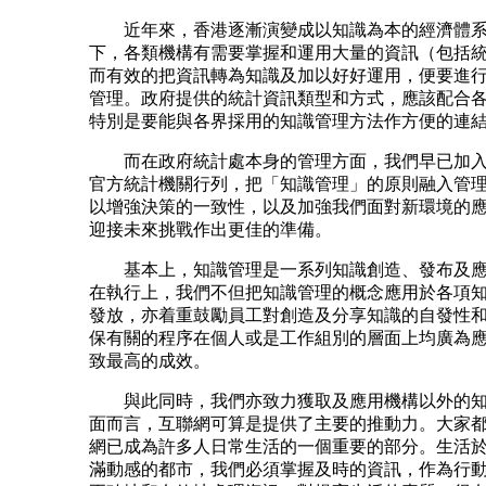
近年來，香港逐漸演變成以知識為本的經濟體系
下，各類機構有需要掌握和運用大量的資訊（包括
而有效的把資訊轉為知識及加以好好運用，便要進
管理。政府提供的統計資訊類型和方式，應該配合
特別是要能與各界採用的知識管理方法作方便的連
而在政府統計處本身的管理方面，我們早已加入
官方統計機關行列，把「知識管理」的原則融入管
以增強決策的一致性，以及加強我們面對新環境的
迎接未來挑戰作出更佳的準備。
基本上，知識管理是一系列知識創造、發布及應
在執行上，我們不但把知識管理的概念應用於各項
發放，亦着重鼓勵員工對創造及分享知識的自發性
保有關的程序在個人或是工作組別的層面上均廣為
致最高的成效。
與此同時，我們亦致力獲取及應用機構以外的知
面而言，互聯網可算是提供了主要的推動力。大家
網已成為許多人日常生活的一個重要的部分。生活
滿動感的都市，我們必須掌握及時的資訊，作為行