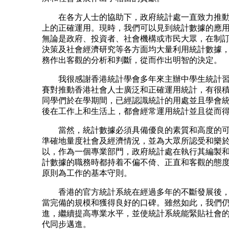
在各方人士的協助下，政府統計處一直致力推動
上的正確運用。現時，我們可以見到統計數據的應
無論是政府、投資者、社會機構或市民大眾，在制
決策及社會經濟研究等各方面均大量利用統計數據
務作出客觀的分析和判斷，從而作出明智的決定。
我很感謝香港統計學會多年來主辦中學生統計習
賽對推動香港社會人士廣泛和正確運用統計，有很
同學們於在學期間，已經認識統計的用處並且學會
後在工作上和生活上，都會經常運用統計並且從而
當然，統計數據必須具備優良的素質和高度的可
準確地量度社會及經濟情況，並為大眾所認受和樂
以，作為一個專業部門，政府統計處在執行其編製
計數據的職務時都持着不偏不倚、正直和客觀的態
原則為工作的基本守則。
香港的官方統計系統在經過多年的不斷發展後，
當完備的規模和獲得良好的口碑。雖然如此，我們
進，繼續提高專業水平，並使統計系統能緊貼社會
代同步邁進。