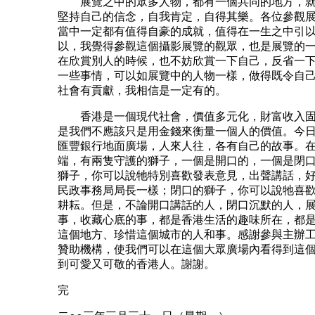
展覽之中的眾多人物，都有一個共同的地方，就
堅持自己的信念，自我肯定，自得其樂。各位參觀
當中一定都有值得自豪的成就，值得在一生之中引
以，我覺得參觀這個攝影展覽的觀眾，也是展覽的
在欣賞別人的時候，也不妨欣賞一下自己，反省一
一些事情，可以如展覽中的人物一樣，做得既令自
社會有貢獻，我相信是一定有的。
香港是一個現代社會，價值多元化，財富收入固
是我們不應該只是用金錢來衡量一個人的價值。今
匯豐銀行地面廣場，人來人往，各有自己的故事。
端，有兩隻守護的獅子，一個是開口的，一個是閉
獅子，你可以說牠特別喜歡發表意見，出聲講話，
民政事務局局長一樣；閉口的獅子，你可以說牠喜
耕耘。但是，不論開口講話的人，閉口沉默的人，
事，收藏心底的事，都是香港生活的趣味所在，都
這個地方、珍惜這個城市的人和事。感謝參與主辦
贊助機構，使我們可以在這個大眾廣場內看得到這
到可愛又可敬的香港人。謝謝。
完