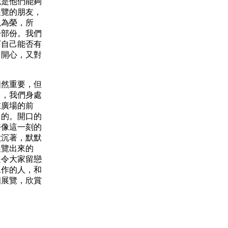
是他們能夠
展覽的朋友，
以為榮，所
一部份。我們
下自己能否有
己開心，又對
然重要，但
日，我們身處
在廣場的前
口的。開口的
好像這一刻的
歡沉著，默默
展覽出來的
是令大家留戀
工作的人，和
個展覽，欣賞