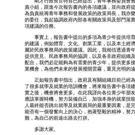
剛才行政長官特首已經提出，青年事務委員會會
責小組，跟進今次報告書內的各項建議，並向政府
為負責統籌青年事務和發展政策的政策局長，我亦
的委任，負起協調政府內部各有關政策局及部門落
項建議的任務。
事實上，報告書中提出的多項為青少年提供培育
的建議，例如體育、文化、創業工業，以及本土經
屬於民政事務局的政策建議。因此，我相信透過青
提供意見、民政事務局的協調，以及各非政府組織
配合，我們必定能夠為有需要的青少年，提供更多
業機會，為他們未來的發展撥開雲霧，重見光明的
正如報告書中指出，政府及有關組織目前已經為
了很多就學及就業的培訓機會，將來報告書中各項
實之後，機會將會更多。在此我謹向各位青少年朋
應該掌握時機，努力裝備自己，加強本身的就業技
人最終能否跳出就學及就業困局的最重要因素，是
能否有一個發奮向上的決心，抱著堅毅的精神，努
難，為自己的前途出路去打拼。
多謝大家。