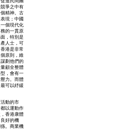
，促進民間團
相競爭之中有
一個精神。古
來表現；中國
是一個現代化
事務的一貫原
局面，特別是
中產人士，可
。香港是非常
這個原則，維
，謀劃他們的
盡量顧全整體
轉型，會有一
付壓力。而體
，最可以紓緩
活動的市
構都以運動作
次，香港康體
了良好的機
關係。商業機