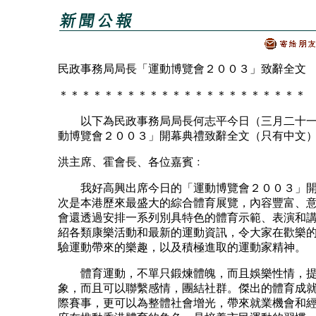
民政事務局局長「運動博覽會２００３」致辭全文
＊＊＊＊＊＊＊＊＊＊＊＊＊＊＊＊＊＊＊＊＊＊
以下為民政事務局局長何志平今日（三月二十一
動博覽會２００３」開幕典禮致辭全文（只有中文
洪主席、霍會長、各位嘉賓﹕
我好高興出席今日的「運動博覽會２００３」開
次是本港歷來最盛大的綜合體育展覽，內容豐富、
會還透過安排一系列別具特色的體育示範、表演和
紹各類康樂活動和最新的運動資訊，令大家在歡樂
驗運動帶來的樂趣，以及積極進取的運動家精神。
體育運動，不單只鍛煉體魄，而且娛樂性情，提
象，而且可以聯繫感情，團結社群。傑出的體育成
際賽事，更可以為整體社會增光，帶來就業機會和