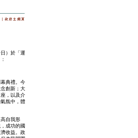
日）於「運
）：
幕典禮。今
意念創新；大
講座，以及介
的氣氛中，體
高自我形
就，成功的國
經濟收益。政