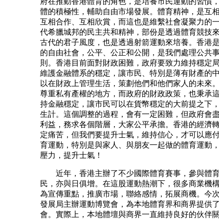
府在推動香港體育的角色，是培養市民運動的習慣
體的積極性，輔助自由市場發展。體育精神，是互
互相合作、互相欣賞，而這也是維繫社會凝聚力的
代希臘城邦的民主共和精神，部份是透過體育競技
古代的君子風度，也是透過射箭運動來培養。香港
的自由社會，公平、公正和公開，是我們處理公共
則。香港目前面對財政困難，政府要致力維持穩定
維護金融體系的穩定，讓市民、特別是薄有財產的
以在財政上管理生活，策劃他們和他們家人的未來
尊重私有產權的地方，而政府的財政政策，也秉承
持金融穩定，讓市民可以在貨幣穩定的大前提之下
生計。這個調整的過程，會有一定困難，但政府會
利益，務求各個階層，大家公平承擔。香港的經濟
定痛苦，但我們要提升士氣，維持信心，才可以應
育運動，特別是與家人、與朋友一起做的體育運動
壓力，提升士氣！
近年，香港主辦了不少國際體育賽事，參與體育
民，亦與日俱增。在這股運動熱潮下，很多商業機
為宣傳重點，推廣市場，聯絡感情，拓展商機。今
發展局主辦運動博覽會，為本地體育界和商界提供
會。實際上，本地體壇與商界一直維持良好的伙伴