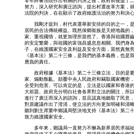
零年終審法院作出有關的判決之後，政府前後盡了
努力，深入研究和廣泛諮詢，提出村選改革方案，
法院的判決，在在顯示了政府維護法治的努力和決
我剛才提到，村代表選舉新安排的目的之一，是
居民的合法傳統權益。既然保鄉衞族是天經地義的
家、重視國情，就更加理所當然了。香港與祖國唇
的安定繁榮，與祖國的富強昌盛息息相關。我們身
子，在維護國家安全及利益及安全方面，當然責無
《基本法》第二十三條，是我們的基本義務，也是
應負的責任。
政府根據《基本法》第二十三條立法，目的是要
家、煽動叛亂、顛覆中央人民政府和竊取國家機密
全受到危害。可以肯定的是，立法是以國家和香港
大前題。政府充分明白社會各界對立法的關注，所
進行了廣泛而深入的諮詢，並且認真地聽取了民意
對原建議作出了澄清，使立法的方向更加明確和清
聽到劉主席重申鄉議局堅決地支持《基本法》第二
致力維護國家安全。
多年來，鄉議局一直努力不懈為新界居民求福祉