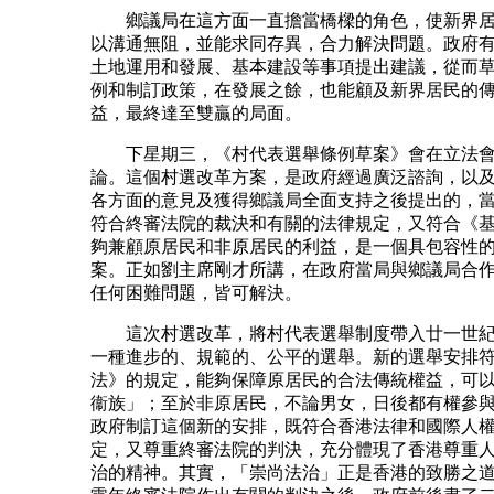
鄉議局在這方面一直擔當橋樑的角色，使新界居
以溝通無阻，並能求同存異，合力解決問題。政府
土地運用和發展、基本建設等事項提出建議，從而
例和制訂政策，在發展之餘，也能顧及新界居民的
益，最終達至雙贏的局面。
下星期三，《村代表選舉條例草案》會在立法會
論。這個村選改革方案，是政府經過廣泛諮詢，以
各方面的意見及獲得鄉議局全面支持之後提出的，
符合終審法院的裁決和有關的法律規定，又符合《
夠兼顧原居民和非原居民的利益，是一個具包容性
案。正如劉主席剛才所講，在政府當局與鄉議局合
任何困難問題，皆可解決。
這次村選改革，將村代表選舉制度帶入廿一世紀
一種進步的、規範的、公平的選舉。新的選舉安排
法》的規定，能夠保障原居民的合法傳統權益，可
衞族」；至於非原居民，不論男女，日後都有權參
政府制訂這個新的安排，既符合香港法律和國際人
定，又尊重終審法院的判決，充分體現了香港尊重
治的精神。其實，「崇尚法治」正是香港的致勝之