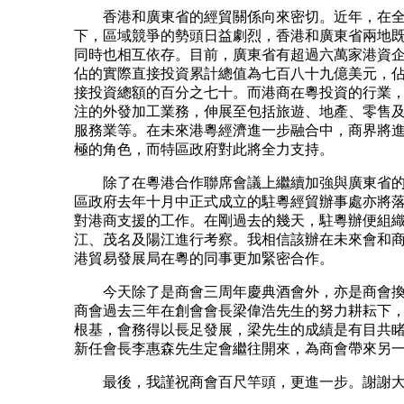
香港和廣東省的經貿關係向來密切。近年，在全
下，區域競爭的勢頭日益劇烈，香港和廣東省兩地
同時也相互依存。目前，廣東省有超過六萬家港資
佔的實際直接投資累計總值為七百八十九億美元，
接投資總額的百分之七十。而港商在粵投資的行業
注的外發加工業務，伸展至包括旅遊、地產、零售
服務業等。在未來港粵經濟進一步融合中，商界將
極的角色，而特區政府對此將全力支持。
除了在粵港合作聯席會議上繼續加強與廣東省的
區政府去年十月中正式成立的駐粵經貿辦事處亦將
對港商支援的工作。在剛過去的幾天，駐粵辦便組
江、茂名及陽江進行考察。我相信該辦在未來會和
港貿易發展局在粵的同事更加緊密合作。
今天除了是商會三周年慶典酒會外，亦是商會換
商會過去三年在創會會長梁偉浩先生的努力耕耘下
根基，會務得以長足發展，梁先生的成績是有目共
新任會長李惠森先生定會繼往開來，為商會帶來另
最後，我謹祝商會百尺竿頭，更進一步。謝謝大